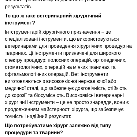
результатів.
То що ж таке ветеринарний хірургічний
інструмент?
Інтструментарій хірургічного призначення
– це
спеціалізовані інструменти, що використовуються
ветеринарами для проведення хірургічних процедур на
тваринах. Ці інструменти призначені для широкого
спектру процедур
: полосних операцій,
ортопедичн
их
,
стоматологічн
их
, операці
й
на м’яких тканинах та
офтальмологічн
их
операці
й
.
Вет. інструменти
виготовляються з
високоякісної нержавіючої або
медичної сталі
, що забезпечує довговічність, стійкість
до корозії та біосумісність. Високоякісні ветеринарні
хірургічні інструменти – це не просто знаряддя, вони є
продовженням майстерності хірурга, що забезпечує
точність і надійний результат.
Що потребуватиме хірург
залежно від типу
процедури та тварини
?