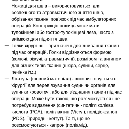
Ножиці для швів
–
використовуються для
безпечного та атравматичного
з
няття швів,
обрізання тканин, пов'язок під час амбулаторних
операцій.
Конструкція
ножиць може мати
т
упокінцеві або гостро-тупокінцеві леза, часто з
виїмкою для підняття шва.
Голки хірургічні
-
призначені для зшивання тканин
під час операцій
. Голки відрізняються формою
(колючі, ріжучі, атравматичні), розміром та вигином
для різних типів тканин (шкіра, судини, серце,
ітд.)
печінка
Лігатура (шовний матеріал)
-
використовується в
хірургії для перев'язування судин чи органів для
зупинки кровотечі, або для з'єднання тканин під час
операції
. Може бути такою, що розсмоктується і не
потребує видалення (
синтетичні-
полігліколієва
кислота (
PGA
), поліглактин (
Vicryl
), полідіоксанон
(
PDS
). Природні- кетгут). Та ті, що не
розсмоктуються -
к
апрон (поліамід)
.