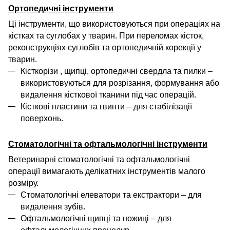
Ортопедичні інструменти
Ці інструменти, що використовуються
при
операціях на
кістках та суглобах у тварин.
При
перелом
ах
кісток,
реконструкція
х
суглобів та ортопедичн
ій
корекці
ї
у
тварин.
Кісткорізи
,
щипці
, о
ртопедичні свердла та пилки
–
використовуються
для розрізання, формування або
видалення кісткової тканини під час операцій
.
Кісткові пластини та гвинти
– для стабілізації
поверхонь
.
Стоматологічні та офтальмологічні інструменти
Ветеринарні стоматологічні та офтальмологічні
операції вимагають делікатних інструментів малого
розміру.
Стоматологічні елеватори та екстрактори
– для
видалення зубів.
Офтальмологічні щипці та ножиці
– для