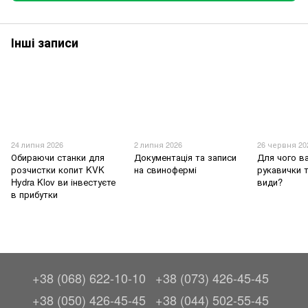
Інші записи
24 липня 2026
2 липня 2026
26 червня 20
Обираючи станки для
Документація та записи
Для чого в
розчистки копит KVK
на свинофермі
рукавички т
Hydra Klov ви інвестуєте
види?
в прибутки
+38 (068) 622-10-10
+38 (073) 426-45-45
+38 (050) 426-45-45
+38 (044) 502-55-45