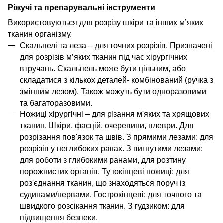
Ріжучі та препарувальні інструменти
В
икористовуються для
розрізу
шкіри
та інших м’яких
тканин
організму.
Скальпелі та леза
– для точних розрізів.
Призначені
для розрізів м’яких тканин під час хірургічних
втручань.
Скальпель може бути цільним, або
складатися з кількох деталей- комбінований (ручка з
змінним лезом). Також можуть бути одноразовими
та багаторазовими.
Ножиці
хірургічні
–
для
різання
м'яких
та
хрящових
тканин
. Шкіри, фасцій, очеревини, плеври. Для
розрізання
пов'язок та швів
.
З прямими лезами
:
для
розрізів у неглибоких ранах.
З в
игнут
ими лезами
:
для роботи з глибокими ранами,
для
розтину
порожнистих органів.
Тупокінцеві
ножиці
:
для
роз'єднання тканин, що знаходяться поруч із
судинами/нервами.
Гострокінцеві:
для точного
та
швидкого
розсікання
тканин
.
З
гудзиком
:
для
підвищення безпеки
.