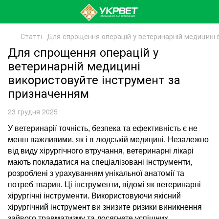
Статті
Для спрощення операцій у ветеринарній медицині 
Для спрощення операцій у
ветеринарній медицині
використовуйте інструмент за
призначенням
23 грудня 2025
У ветеринар
ії
точність, безпека та ефективність є
не
менш важливими
, як і
в людській медицині
. Незалежно
від
виду хірургічного втручання
, ветеринар
ні лікарі
мають
поклада
тися
на спеціалізовані інструменти,
розроблені з урахуванням унікальної анатомії та
потреб тварин. Ці інструменти, відомі як ветеринарні
хірургічні інструменти
.
Використовуючи якісний
хірургічний інструмент ви знизите ризики виникнення
зайвого
травматизму та досягне
те
успішних