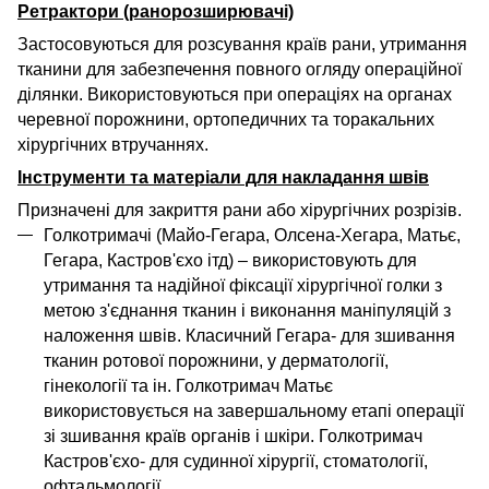
Ретрактори (ранорозширювачі)
Застосовуються для розсування
краї
в
рани, утрим
ання
тканини
для забезпечення
повного
огляд
у
операційної
ділянки
.
Використовуються при
операці
ях
на органах
черевної порожнини, ортопедичн
их
та торакальн
их
хірургічних втручаннях
.
Інструменти
та матеріали
для накладання швів
Призначені для закриття
рани або хірургічн
их
розріз
ів
.
Голкотримачі (Майо-
Г
егара, Олсена-Хегара
,
Матьє,
Гегара, Кастров'єхо
ітд
)
–
використовують для
утримання та надійної
фіксації хірургічної голки з
метою з'єднання тканин і виконання
маніпуляцій з
наложення
швів.
Класичний Гегара
-
для зшивання
тканин
ротової порожнини
, у дерматології,
гінекології
та ін
.
Голкотримач
Матьє
використовується
на завершальному етапі операції
зі зшивання країв органів і шкіри.
Голкотримач
Кастров'єхо
- для судинної хірургії
,
стоматології,
офтальмології.