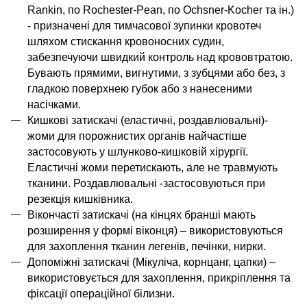
Rankin, по Rochester-Pean, по Ochsner-Kocher та ін.)
-
призначені для
тимчасової зупинки кровотеч
шляхом стискання кровоносних судин,
забезпечуючи швидкий контроль над крововтратою
.
Бувають прямими, вигнутими, з зубцями або без, з
гладкою
поверхнею губок
або
з нанесеними
насічками
.
Кишкові затискачі (еластичні, роздавлювальні)-
жоми
для порожнистих органів найчастіше
застосовують у шлунково-кишковій хірургії.
Еластичні жоми перетискають, але не травмують
тканини. Роздавлювальні -застосовуються при
резекція кишківника.
Вікончасті затискачі (на кінцях бранші мають
розширення у формі віконця) – використовуються
для захоплення тканин легенів, печінки, нирки.
Допоміжні затискачі (Мікуліча, корнцанг, цапки) –
використовується для захоплення, прикріплення та
фіксації операційної білизни.