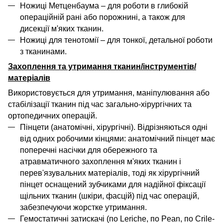
Ножиці Метценбаума
–
для роботи в глибокій
операційній рані або порожнині, а також для
дисекції м'яких тканин
.
Ножиці для тенотомії
– для тонкої, детальної роботи
з тканинами.
Захоплення та утримання
тканин/
інструментів
/
матеріалів
Використовується для утримання, маніпулювання або
стабілізації тканин під час загально-хірургічних та
ортопедичних операцій.
Пінцети (анатомічні, хірургічні).
Відрізняються одні
від одних робочими кінцями:
анатомічний пінцет
має
поперечні насічки для обережного та
атравматичного захоплення м'яких тканин і
перев'язувальних матеріалів, тоді як
хірургічний
пінцет
оснащений зубчиками для надійної фіксації
щільних тканин (шкіри, фасцій) під час операцій,
забезпечуючи жорстке утримання
.
Гемостатичні затискачі (по Leriche, по Pean, по Crile-