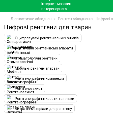
Діагностичне обладнання
Рентген обладнання
Цифрові в
Цифрові рентгени для тварин
Оцифровувачі рентгенівських знімків
Портативні рентгенівські апарати
Стоматологічні рентгени
Мобільні рентген-апарати
Рентгенографічні комплекси
Рентгенозахист
Рентгенографічні касети та плівки
Витратні матеріали для рентгену