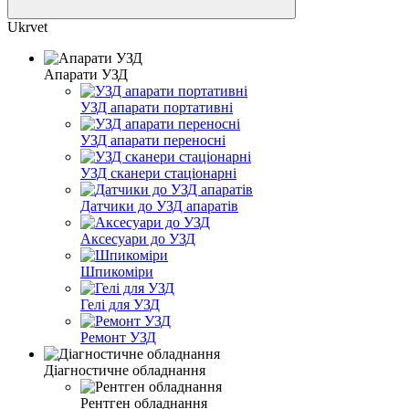
Ukrvet
Апарати УЗД
УЗД апарати портативні
УЗД апарати переносні
УЗД сканери стаціонарні
Датчики до УЗД апаратів
Аксесуари до УЗД
Шпикоміри
Гелі для УЗД
Ремонт УЗД
Діагностичне обладнання
Рентген обладнання