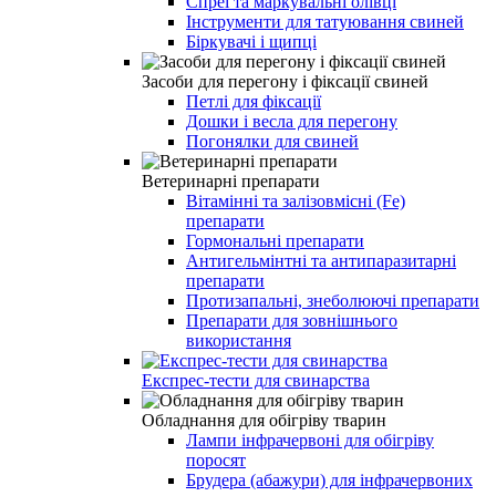
Спреї та маркувальні олівці
Інструменти для татуювання свиней
Біркувачі і щипці
Засоби для перегону і фіксації свиней
Петлі для фіксації
Дошки і весла для перегону
Погонялки для свиней
Ветеринарні препарати
Вітамінні та залізовмісні (Fe)
препарати
Гормональні препарати
Антигельмінтні та антипаразитарні
препарати
Протизапальні, знеболюючі препарати
Препарати для зовнішнього
використання
Експрес-тести для свинарства
Обладнання для обігріву тварин
Лампи інфрачервоні для обігріву
поросят
Брудера (абажури) для інфрачервоних