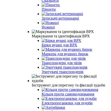
Скальпелі
Пінцети
Затискачі ветеринарні
Ножиці
Маркування та ідентифікація ВРХ
Бірки вушні для ВРХ
Маркера для вушних бирок
Транспондери для чіпів
Зчитувачі транспондерів
Інструмент для перегону та фіксації худоби
Кільця проти самовидоювання
Електропоганялки для худоби