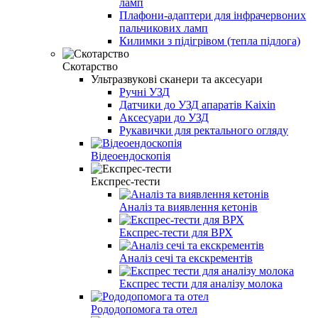
ламп
Плафони-адаптери для інфрачервоних
пальчикових ламп
Килимки з підігрівом (тепла підлога)
Скотарство
Ультразвукові сканери та аксесуари
Ручні УЗД
Датчики до УЗД апаратів Kaixin
Аксесуари до УЗД
Рукавички для ректального огляду
Відеоендоскопія
Експрес-тести
Аналіз та виявлення кетонів
Експрес-тести для ВРХ
Аналіз сечі та екскрементів
Експрес тести для аналізу молока
Рододопомога та отел