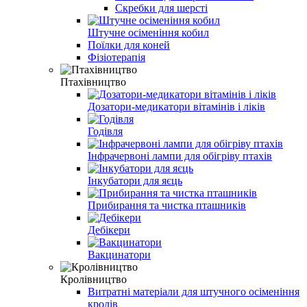
Скребки для шерсті
Штучне осіменіння кобил
Поїлки для коней
Фізіотерапія
Птахівництво
Дозатори-медикатори вітамінів і ліків
Годівля
Інфрачервоні лампи для обігріву птахів
Інкубатори для яєць
Прибирання та чистка пташників
Дебікери
Вакцинатори
Кролівництво
Витратні матеріали для штучного осіменіння
кролів