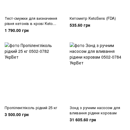
Тест-смужки для визначення
Кетометр KetoSens (FDA)
рівня кетонів в крові Keto
535.60 грн
Sens
1 790.00 грн
Пропіленгліколь рідкий 25 кг
Зонд з ручним насосом для
вливання рідини коровам
3 500.00 грн
31 605.60 грн