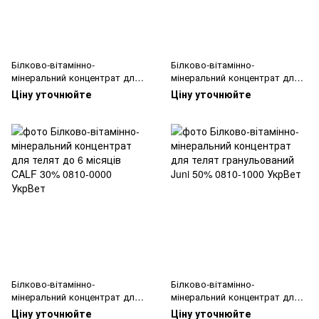
Білково-вітамінно-
Білково-вітамінно-
мінеральний концентрат для
мінеральний концентрат для
свиней «Альтернатива-МІКС
свиней «Альтернатива-МІКС
Ціну уточнюйте
Ціну уточнюйте
Старт 25%»
Універсал»
Білково-вітамінно-
Білково-вітамінно-
мінеральний концентрат для
мінеральний концентрат для
телят до 6 місяців CALF 30%
телят гранульований Juni 50%
Ціну уточнюйте
Ціну уточнюйте