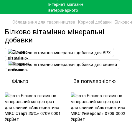
Обладнання для тваринництва
Кормові добавки
Білково-
Білково вітамінно мінеральні
добавки
Білково-вітамінно-мінеральні добавки для ВРХ
Білково-вітамінно-мінеральні добавки для свиней
Фільтр
За популярністю