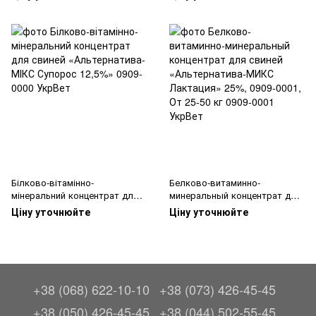
Білково-вітамінно-
Белково-витаминно-
мінеральний концентрат для
минеральный концентрат для
свиней «Альтернатива-МІКС
свиней «Альтернатива-МИКС
Ціну уточнюйте
Ціну уточнюйте
Супорос 12,5%»
Лактация» 25%, 0909-0001, От
25-50 кг
+38 (068) 622-10-10
+38 (073) 426-45-45
+38 (050) 426-45-45
+38 (044) 502-55-45