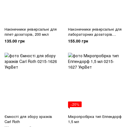
Накінечники універсальні для
Наконечники універсальні для
піпет-дозаторів, 200 мкл
лабораторних дозаторів
100/1000 мкл
135.00 грн
155.00 грн
−20%
Ємності для збору зразків
Мікропробірка тип Еппендорф
Carl Roth
1,5 мл