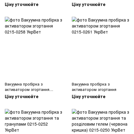
Ціну уточнюйте
Ціну уточнюйте
Вакуумна пробірка з
Вакуумна пробірка з
активатором згортання
активатором згортання
Vacutest IN®
Ціну уточнюйте
Ціну уточнюйте