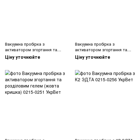
Вакуумна пробірка з
Вакуумна пробірка з
активатором згортання та
активатором згортання та
гранулами
розділовим гелем (червона
Ціну уточнюйте
Ціну уточнюйте
кришка)