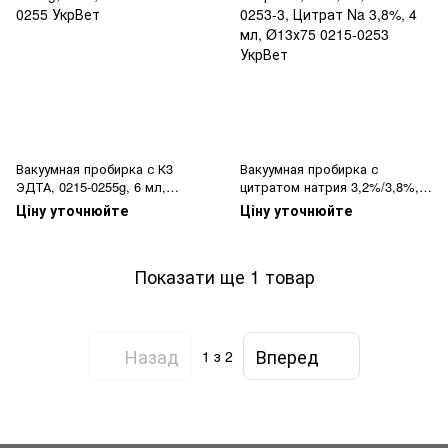
Вакуумная пробирка с К3
Вакуумная пробирка с
ЭДТА, 0215-0255g, 6 мл,
цитратом натрия 3,2%/3,8%,
Ø13х100
0215-0253-3, Цитрат Na 3,8%,
Ціну уточнюйте
Ціну уточнюйте
4 мл, Ø13х75
Показати ще 1 товар
Назад
Вперед
1
з 2