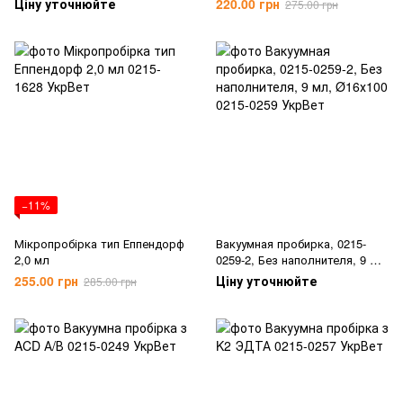
Ціну уточнюйте
220.00 грн
275.00 грн
−11%
Мікропробірка тип Еппендорф
Вакуумная пробирка, 0215-
2,0 мл
0259-2, Без наполнителя, 9 мл,
Ø16х100
255.00 грн
Ціну уточнюйте
285.00 грн