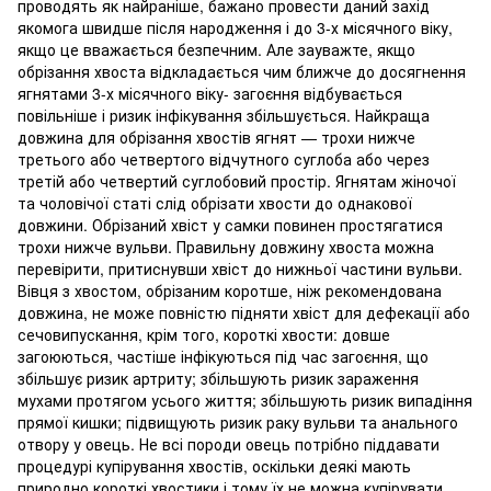
проводять як найраніше, бажано провести даний захід
якомога швидше після народження і до 3-х місячного віку,
якщо це вважається безпечним. Але зауважте, якщо
обрізання хвоста відкладається чим ближче до досягнення
ягнятами 3-х місячного віку- загоєння відбувається
повільніше і ризик інфікування збільшується. Найкраща
довжина для обрізання хвостів ягнят — трохи нижче
третього або четвертого відчутного суглоба або через
третій або четвертий суглобовий простір. Ягнятам жіночої
та чоловічої статі слід обрізати хвости до однакової
довжини. Обрізаний хвіст у самки повинен простягатися
трохи нижче вульви. Правильну довжину хвоста можна
перевірити, притиснувши хвіст до нижньої частини вульви.
Вівця з хвостом, обрізаним коротше, ніж рекомендована
довжина, не може повністю підняти хвіст для дефекації або
сечовипускання, крім того, короткі хвости: довше
загоюються, частіше інфікуються під час загоєння, що
збільшує ризик артриту; збільшують ризик зараження
мухами протягом усього життя; збільшують ризик випадіння
прямої кишки; підвищують ризик раку вульви та анального
отвору у овець. Не всі породи овець потрібно піддавати
процедурі купірування хвостів, оскільки деякі мають
природно короткі хвостики і тому їх не можна купірувати.