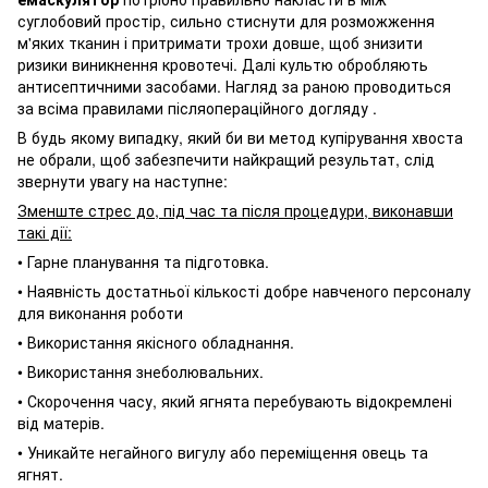
суглобовий простір, сильно стиснути для розможження
м'яких тканин і притримати трохи довше, щоб знизити
ризики виникнення кровотечі. Далі культю обробляють
антисептичними засобами. Нагляд за раною проводиться
за всіма правилами післяопераційного догляду .
В будь якому випадку, який би ви метод купірування хвоста
не обрали, щоб забезпечити найкращий результат, слід
звернути увагу на наступне:
Зменште стрес до, під час та після процедури, виконавши
такі дії:
• Гарне планування та підготовка.
• Наявність достатньої кількості добре навченого персоналу
для виконання роботи
• Використання якісного обладнання.
• Використання знеболювальних.
• Скорочення часу, який ягнята перебувають відокремлені
від матерів.
• Уникайте негайного вигулу або переміщення овець та
ягнят.