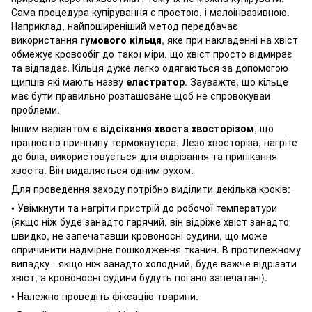
Сама процедура купірування є простою, і малоінвазивною.
Наприклад, найпоширеніший метод передбачає
використання
гумового кільця
, яке при накладенні на хвіст
обмежує кровообіг до такої міри, що хвіст просто відмирає
та відпадає. Кільця дуже легко одягаються за допомогою
щипців які мають назву
еластратор
. Зауважте, що кільце
має бути правильно розташоване щоб не спровокуваи
проблеми.
Іншим варіантом є
відсікання хвоста хвосторізом
, що
працює по принципу термокаутера. Лезо хвосторіза, нагріте
до біла, використовується для відрізання та припікання
хвоста. Він видаляється одним рухом.
Для проведення заходу потрібно виділити декілька кроків:
• Увімкнути та нагріти пристрій до робочої температури
(якщо ніж буде занадто гарячий, він відріже хвіст занадто
швидко, не запечатавши кровоносні судини, що може
спричинити надмірне пошкодження тканин. В протилежному
випадку - якщо ніж занадто холодний, буде важче відрізати
хвіст, а кровоносні судини будуть погано запечатані).
• Належно проведіть фіксацію тварини.