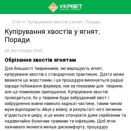
Статті
Купірування хвостів у ягнят. Поради
Купірування хвостів у ягнят.
Поради
28 листопада 2025
Обрізання хвостів ягнятам
Для більшості тваринників, які вирощують ягнят,
купірування хвостів є стандартною практикою. Дехто може
вважати це жорстоким, і ця процедура виконується радше
заради побажання фермера, ніж за показами для тварини,
але це помилкове припущення. Купірування хвостів
проводиться, бо у тварини буде забруднений хвіст і
забруднення вовни навколо задньої частини, таким чином
мухи відкладають яйця у вовну, в результаті чого личинки
в'їдаються в шкіру, а це може спонукати дуже серйозним та
надзвичайно болючим травмам та інфекціям. Щоб ягня
зазнавало якомога менше дискомфорту, процедуру