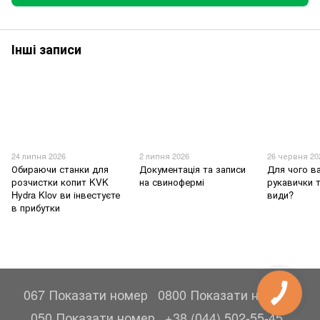
Інші записи
24 липня 2026
2 липня 2026
26 червня 20
Обираючи станки для
Документація та записи
Для чого в
розчистки копит KVK
на свинофермі
рукавички т
Hydra Klov ви інвестуєте
види?
в прибутки
067 Показати номер
0800 Показати номер
050 Показати номер
+38 (044) 502-55-45