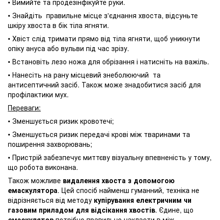
• Вимийте та продезінфікуйте руки.
• Знайдіть правильне місце з'єднання хвоста, відсуньте
шкіру хвоста в бік тіла ягняти.
• Хвіст слід тримати прямо від тіла ягняти, щоб уникнути
опіку ануса або вульви під час зрізу.
• Встановіть лезо ножа для обрізання і натисніть на важіль.
• Нанесіть на рану місцевий знеболюючий та
антисептичний засіб. Також може знадобитися засіб для
профілактики мух.
Переваги:
• Зменшується ризик кровотечі;
• Зменшується ризик передачі крові між тваринами та
поширення захворювань;
• Пристрій забезпечує миттєву візуальну впевненість у тому,
що робота виконана.
Також можливе
видалення хвоста з допомогою
емаскулятора
. Цей спосіб найменш гуманний, техніка не
відрізняється від методу
купірування електричним чи
газовим приладом для відсікання хвостів
. Єдине, що
емаскулятор
потрібно правильно накласти в між