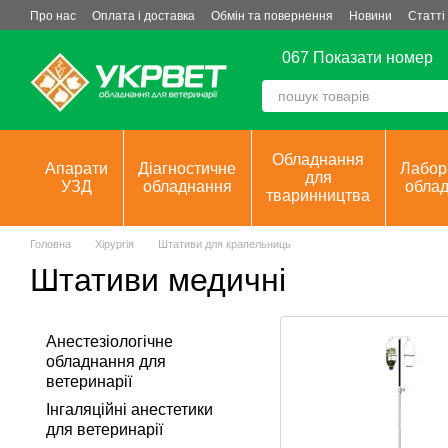
Перейти до основного контенту
Про нас
Оплата і доставка
Обмін та повернення
Новини
Статті
067 Показати номер
Обладнання
Апарати
Діагностичне
Лабор
для
УЗД
обладнання
обла
тваринництва
Головна
Хірургія
Штативи для крапельниць
Штативи медичні
Анестезіологічне
обладнання для
ветеринарії
Інгаляційні анестетики
для ветеринарії