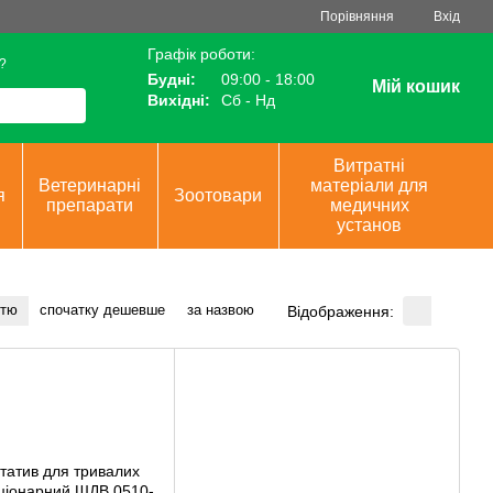
Порівняння
Вхід
Графік роботи:
?
Будні:
09:00 - 18:00
Мій кошик
Вихідні:
Сб - Нд
Витратні
Ветеринарні
матеріали для
я
Зоотовари
препарати
медичних
установ
стю
спочатку дешевше
за назвою
Відображення: