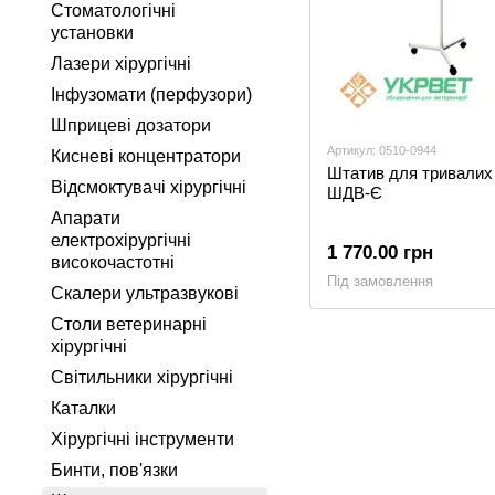
Стоматологічні
установки
Лазери хірургічні
Інфузомати (перфузори)
Шприцеві дозатори
Артикул: 0510-0944
Кисневі концентратори
Штатив для тривалих
Відсмоктувачі хірургічні
ШДВ-Є
Апарати
електрохірургічні
1 770.00 грн
високочастотні
Під замовлення
Скалери ультразвукові
Столи ветеринарні
хірургічні
Світильники хірургічні
Каталки
Хірургічні інструменти
Бинти, пов'язки