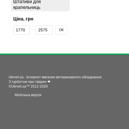
Штативи для
крапельниць
Ціна, грн
Від Ціна, грн
До Ціна, грн
ОК
Ukrvet.ua - Інтернет-магазин ветеринарного обладнання
З турботою про тварин ❤
©Ukrvet.ua™ 2012-2026
Мобільна версія