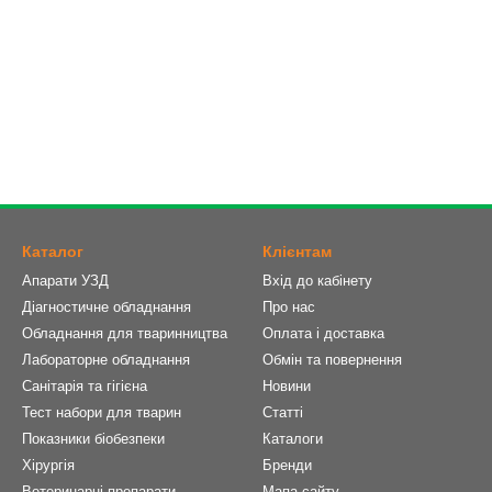
Каталог
Клієнтам
Апарати УЗД
Вхід до кабінету
Діагностичне обладнання
Про нас
Обладнання для тваринництва
Оплата і доставка
Лабораторне обладнання
Обмін та повернення
Санітарія та гігієна
Новини
Тест набори для тварин
Статті
Показники біобезпеки
Каталоги
Хірургія
Бренди
Ветеринарні препарати
Мапа сайту