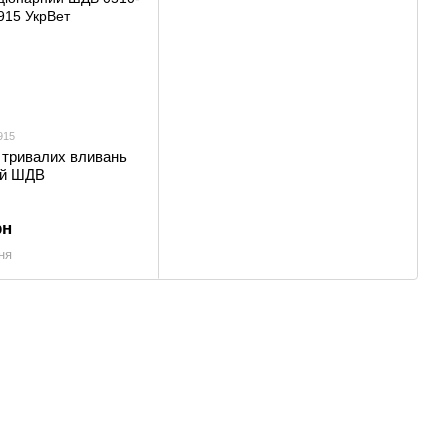
915
 тривалих вливань
ий ШДВ
рн
ня