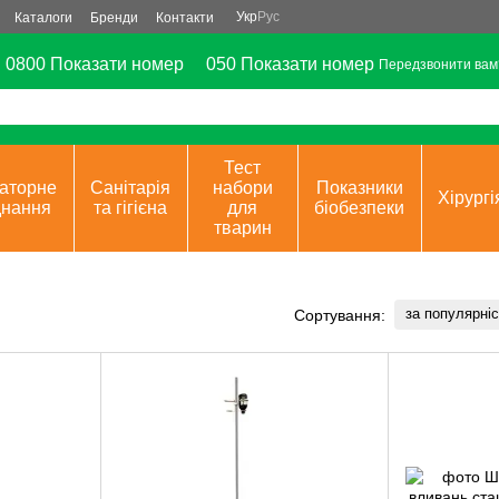
Укр
Рус
Каталоги
Бренди
Контакти
0800 Показати номер
050 Показати номер
Передзвонити вам
Тест
аторне
Санітарія
набори
Показники
Хірургі
днання
та гігієна
для
біобезпеки
тварин
за популярні
Сортування: