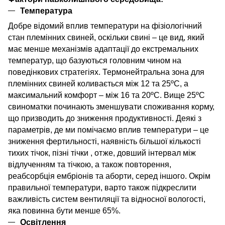
Температура
Добре відомий вплив температури на фізіологічний
стан племінних свиней, оскільки свині – це вид, який
має менше механізмів адаптації до екстремальних
температур, що базуються головним чином на
поведінкових стратегіях. Термонейтральна зона для
племінних свиней коливається між 12 та 25ºC, а
максимальний комфорт – між 16 та 20ºC. Вище 25ºC
свиноматки починають зменшувати споживання корму,
що призводить до зниження продуктивності. Деякі з
параметрів,
де ми помічаємо
вплив температури – це
зниження фертильності, наявність більшої кількості
тихих тічок, пізні тічки , отже, довший інтервал між
відлученням та тічкою, а також повторення,
реабсорбція ембріонів та аборти, серед іншого. Окрім
правильної температури, варто також підкреслити
важливість систем вентиляції та відносної вологості,
яка повинна бути менше 65%.
Освітлення