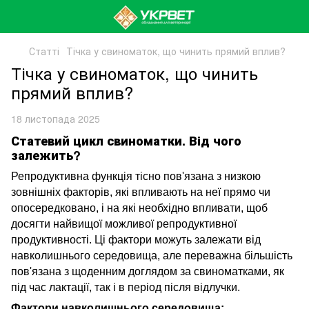
Статті
Тічка у свиноматок, що чинить прямий вплив?
Тічка у свиноматок, що чинить
прямий вплив?
18 листопада 2025
Статевий цикл свиноматки. Від чого
залежить?
Репродуктивна функція тісно пов'язана з низкою
зовнішніх факторів, які впливають на неї прямо чи
опосередковано, і на які необхідно впливати, щоб
досягти найвищої можливої ​​репродуктивної
продуктивності.
Ці фактори можуть залежати від
навколишнього середовища, але переважна більшість
пов'язана з щоденним доглядом за свиноматками, як
під час лактації, так і в період після
відлучки
.
Фактори навколишнього середовища
: