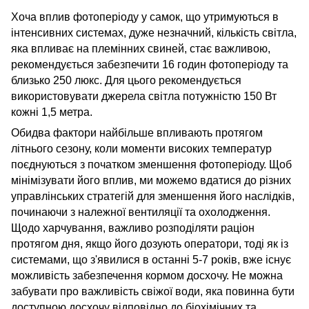
Хоча вплив фотоперіоду у самок, що утримуються в
інтенсивних системах, дуже незначний, кількість світла,
яка впливає на племінних
свиней
, стає важливою,
рекомендується забезпечити 16 годин фотоперіоду та
близько 250 люкс. Для цього рекомендується
використовувати джерела світла потужністю 150 Вт
кожні 1,5 метра.
Обидва фактори найбільше впливають протягом
літнього сезону, коли моменти високих температур
поєднуються з початком зменшення фотоперіоду. Щоб
мінімізувати його вплив, ми можемо вдатися до різних
управлінських стратегій для зменшення його наслідків,
починаючи з належної вентиляції та охолодження.
Щодо харчування, важливо розподіляти раціон
протягом дня, якщо його дозують оператори, тоді як із
системами, що з'явилися в останні 5-7 років, вже існує
можливість забезпечення кормом досхочу. Не можна
забувати про важливість свіжої води, яка повинна бути
доступною досхочу відповідно до біохімічних та