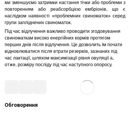
ми зменшуємо затримки настання тічки або проблеми з
повторенням або реабсорбцією ембріонів, що є
наслідком наявності «проблемних свиноматок» серед
групи запліднених свиноматок.
Під час відлучення важливо проводити згодовуванн
я
свиноматк
ам
високо енергійних кормів
протягом
перших днів після відлучення. Це дозволить
їм
почати
відновлюватися після втрати резервів, зазнаних під
час лактації, шляхом максимізації рівня овуляції а,
отже, розміру посліду під час наступного
опоросу
.
Обговорення