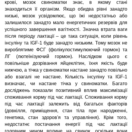
крові, мозок свиноматки знає, в якому стані
знаходиться її організм. Якщо обидва рівні занадто
низькі, мозок усвідомлює, що їжі недостатньо або
залишилося занадто мало енергетичних резервів для
успішного завершення вагітності. Значна втрата ваги
після періоду лактації – це така ситуація, коли рівень
інсуліну та IGF-1 буде занадто низьким. Тому мозок не
вироблятиме ФСГ (фолікулостимулюючий гормон) та
ЛГ (лютеїнізуючий гормон).
Наслідком цього є
повільніше дозрівання яйцеклітин, їхня якість буде
нижчою, а тічка у свиноматки настане занадто повільно
або взагалі не настане. Кількість інсуліну та IGF-1
визначає, чи настане тічка у свиноматки.
Багато
досліджень показали позитивний вплив максимізації
споживання корму під час лактації. Споживання корму
під час лактації залежить від багатьох факторів
(довкілля, приміщення, стан тіла при народженні,
генетика, стан здоров'я та управління). Крім того,
недостатнє постачання енергії під час лактації
головним чином вплине на свинок, оскільки вони