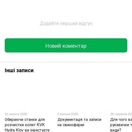
Додайте перший відгук
Новий коментар
Інші записи
24 липня 2026
2 липня 2026
26 червня 20
Обираючи станки для
Документація та записи
Для чого в
розчистки копит KVK
на свинофермі
рукавички т
Hydra Klov ви інвестуєте
види?