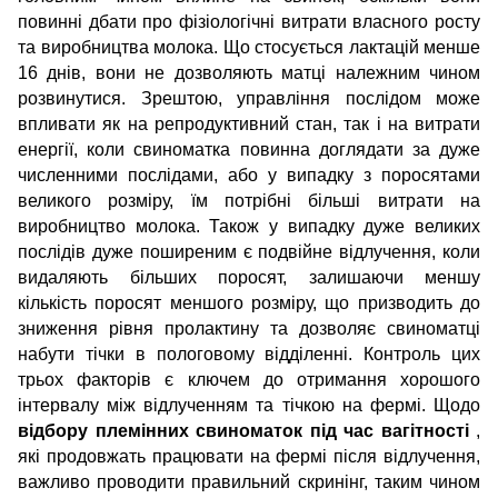
повинні дбати про фізіологічні витрати власного росту
та виробництва молока.
Що стосується лактацій менше
16 днів, вони не дозволяють матці належним чином
розвинутися. Зрештою, управління послідом може
впливати як на репродуктивний стан, так і на витрати
енергії, коли свиноматка повинна доглядати за дуже
численними послідами, або у випадку з поросятами
великого розміру, їм потрібні більші витрати на
виробництво молока. Також у випадку дуже великих
послідів дуже поширеним є подвійне відлучення, коли
видаляють більших поросят, залишаючи меншу
кількість поросят меншого розміру, що призводить до
зниження рівня пролактину та дозволяє свиноматці
набути тічки в пологовому відділенні. Контроль цих
трьох факторів є ключем до отримання хорошого
інтервалу між відлученням та тічкою на фермі.
Щодо
відбору племінних свиноматок під час вагітності
,
які продовжать працювати на фермі після відлучення,
важливо проводити правильний скринінг, таким чином