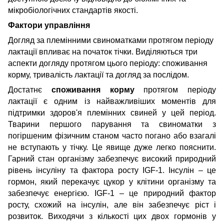
мікробіологічних стандартів якості.
Фактори управління
Догляд за племінними
свиноматками
протягом періоду
лактації впливає на початок тічки.
Виділяються
три
аспекти догляду протягом цього періоду: споживання
корму, тривалість лактації та догляд за послідом.
Достатнє
споживання корму
протягом періоду
лактації є одним із найважливіших моментів для
підтримки здоров'я племінних свиней у цей період.
Т
варини першого
парування
та свиноматки з
погіршеним фізичним станом часто погано або взагалі
не вступають у тічку. Це явище дуже легко пояснити.
Гарний стан організму забезпечує високий природний
рівень інсуліну та фактора росту IGF-1. Інсулін – це
гормон, який перекачує цукор у клітини організму та
забезпечує енергією. IGF-1 – це природний фактор
росту, схожий на інсулін, але він забезпечує ріст і
розвиток.
Виходячи з кількості цих двох гормонів у