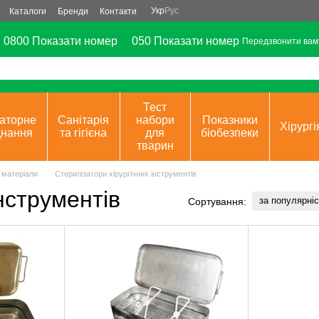
Укр
Рус
Каталоги
Бренди
Контакти
0800 Показати номер
050 Показати номер
Передзвонити вам
Тест
аторне
Санітарія
набори
Показники
Хірургі
днання
та гігієна
для
біобезпеки
тварин
і матеріали
Стерилізатори хірургічних інструментів
нструментів
за популярні
Сортування: