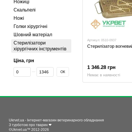
Ножиці
Скальпелі
Ножі
Голки хірургічні
Шовний матеріал
Артикул: 0510-0937
Стерилізатори
Стерилізатор вогневи
хірургічних інструментів
Ціна, грн
1 346.28 грн
Від Ціна, грн
До Ціна, грн
ОК
Немає в наявності
Ukrvet.ua - Інтернет-магазин ветеринарного обладнання
З турботою про тварин ❤
©Ukrvet.ua™ 2012-2026