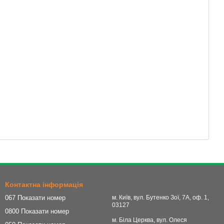
Контактна інформація
067 Показати номер
м. Київ, вул. Бутенко Зої, 7А, оф. 1,
03127
0800 Показати номер
м. Біла Церква, вул. Олеся