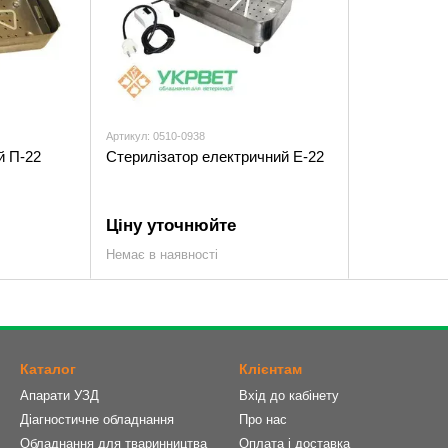
Артикул: 0510-0938
й П-22
Стерилізатор електричний Е-22
Ціну уточнюйте
Немає в наявності
Каталог
Клієнтам
Апарати УЗД
Вхід до кабінету
Діагностичне обладнання
Про нас
Обладнання для тваринництва
Оплата і доставка