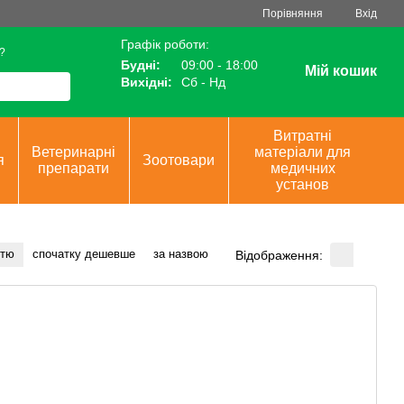
Порівняння
Вхід
Графік роботи:
?
Будні:
09:00 - 18:00
Мій кошик
Вихідні:
Сб - Нд
Витратні
Ветеринарні
матеріали для
я
Зоотовари
препарати
медичних
установ
стю
спочатку дешевше
за назвою
Відображення: