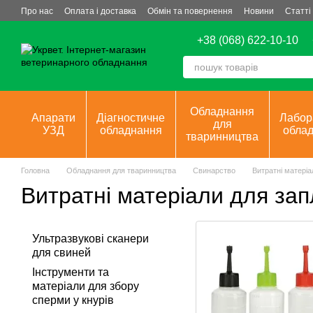
Перейти до основного контенту
Про нас
Оплата і доставка
Обмін та повернення
Новини
Статті
+38 (068) 622-10-10
Обладнання
Апарати
Діагностичне
Лабор
для
УЗД
обладнання
обла
тваринництва
Головна
Обладнання для тваринництва
Свинарство
Витратні матеріа
Витратні матеріали для за
Ультразвукові сканери
для свиней
Інструменти та
матеріали для збору
сперми у кнурів