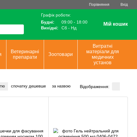
Порівняння
Вхід
Графік роботи:
Будні:
09:00 - 18:00
Мій кошик
Вихідні:
Сб - Нд
Витратні
Ветеринарні
матеріали для
я
Зоотовари
препарати
медичних
установ
стю
спочатку дешевше
за назвою
Відображення: