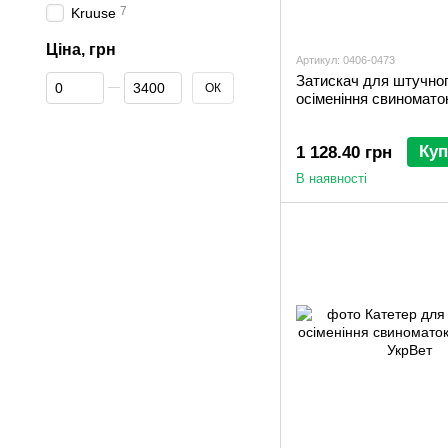
7
Kruuse
Ціна, грн
Артикул: 0406-0473
Від Ціна, грн
До Ціна, грн
Затискач для штучно
ОК
осіменіння свиномато
Куп
1 128.40 грн
В наявності