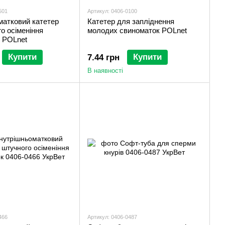
501
Артикул: 0406-0100
матковий катетер
Катетер для запліднення
о осіменіння
молодих свиноматок POLnet
, POLnet
Купити
Купити
7.44 грн
В наявності
466
Артикул: 0406-0487