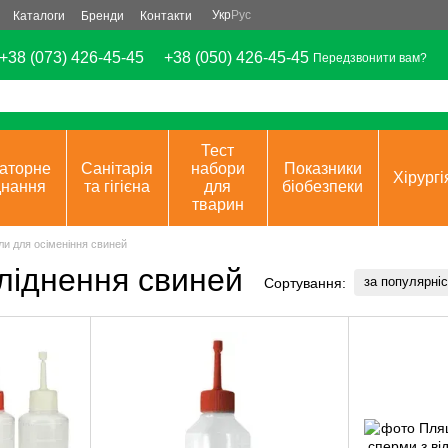
Укр
Рус
Каталоги
Бренди
Контакти
+38 (073) 426-45-45
+38 (050) 426-45-45
Передзвонити вам?
Тест
аторне
Санітарія
набори
Показники
Хірургі
днання
та гігієна
для
біобезпеки
тварин
ли для осіменіння свиней
пліднення свиней
за популярні
Сортування: