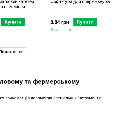
матковий катетер
Софт-туба для сперми кнурів
о осіменіння
Купити
Купити
8.84 грн
В наявності
Показати всі
исловому та фермерському
ся свиноматці з допомогою спеціальних інструментів і