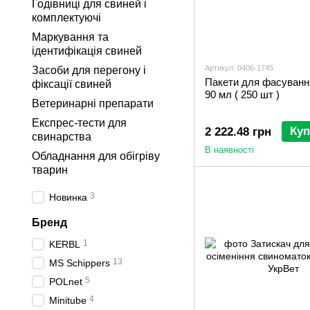
Годівниці для свиней і
комплектуючі
Маркування та
ідентифікація свиней
Артикул: 0406-1745
Засоби для перегону і
Пакети для фасуванн
фіксації свиней
90 мл ( 250 шт )
Ветеринарні препарати
Експрес-тести для
Куп
2 222.48 грн
свинарства
В наявності
Обладнання для обігріву
тварин
3
Новинка
Бренд
1
KERBL
13
MS Schippers
5
POLnet
4
Minitube