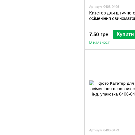
Артикул: 0406-0496
Катетер для штучног
осіменіння свиномато
Купити
7.50 грн
В наявності
Артикул: 0406-0479