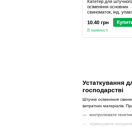
Катетер для штучног
осіменіння основних
свиноматок, інд. упак
Купит
10.40 грн
В наявності
Устаткування д
господарстві
Штучне осіменіння свиней
витратних матеріалів. Пр
контролювати генетик
підвищувати продукти