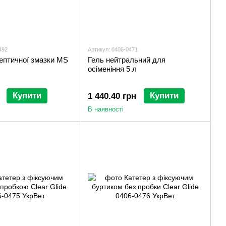
492
Артикул: 0406-0471
ептичної змазки MS
Гель нейтральний для
осіменіння 5 л
Купити
Купити
1 440.40 грн
В наявності