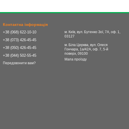
матеріалу та точності проведення процедури, особливо в
ам та спрощують роботу персоналу. Використання
Контактна інформація
к успішного запліднення, тому господарства все частіше
+38 (068) 622-10-10
м. Київ, вул. Бутенко Зої, 7А, оф. 1,
03127
льника, з гарантією сумісності розхідників.
+38 (073) 426-45-45
м. Біла Церква, вул. Олеся
 обладнання компанії УкрВет
+38 (050) 426-45-45
Гончара, 1а/42А, оф. 7, 5-й
поверх, 09100
+38 (044) 502-55-45
все краще в одного надійного постачальника за доступною
Мапа проїзду
Передзвонити вам?
льних умовах експлуатації. Прямі поставки без посередників та
його на конкурентному рівні.
 асортименту УкрВет