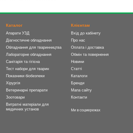
робників утримання поголів'я.
учного запліднення свиней відіграє ключову роль у збереженні біо
арства.
вані на регулярну експлуатацію, відповідають ветеринарним норм
Каталог
Клієнтам
, гелів і контейнерів знижує ризик інфікування та підвищує відсото
Апарати УЗД
Вхід до кабінету
 все для штучного запліднення свиней комплектно, в одного постача
Діагностичне обладнання
Про нас
Обладнання для тваринництва
Оплата і доставка
ення свиней: ціна необхідного комплекту
Лабораторне обладнання
Обмін та повернення
комплект товарів, щоб зробити штучне запліднення свиней, купити 
Санітарія та гігієна
Новини
Тест набори для тварин
Статті
зину УкрВет ви знайдете сертифіковану продукцію, перевірену в реа
Показники біобезпеки
Каталоги
 з виробниками дозволяє формувати прозорий прайс та утримувати 
Хірургія
Бренди
Ветеринарні препарати
Мапа сайту
тучне запліднення свиней: ціна товарів з
Зоотовари
Контакти
Витратні матеріали для
медичних установ
різного об'єму з носиком, що відламується;
Ми в соцмережах
для фасування сперми;
тетери для штучного запліднення свиноматок;