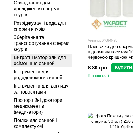
Обладнання для
дослідження сперми
кнурів
Розріджувачі і вода для
сперми кнурів
Зберігання та
Артикул: 0406-0495
транспортування сперми
Пляшечки для сперми
кнурів
відламним носиком 10
червоною кришкою M
Витратні матеріали для
Schippers
осіменіння свиней
Купити
8.80 грн
Інструменти для
В наявності
рододопомоги свиней
Інструменти для догляду
за поросятами
Пропорційні дозатори
медикаментів
(медикатори)
Поїлки для свиней і
комплектуючі