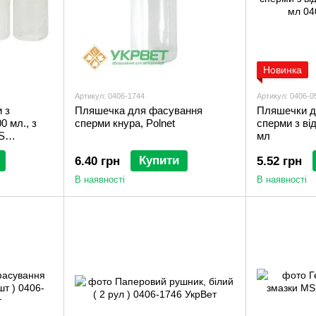
Новинка
Артикул: 0406-1744
Артикул: 0406-0
 з
Пляшечка для фасування
Пляшечки д
0 мл., з
сперми кнура, Polnet
сперми з ві
S
мл
Купити
6.40 грн
5.52 грн
В наявності
В наявності