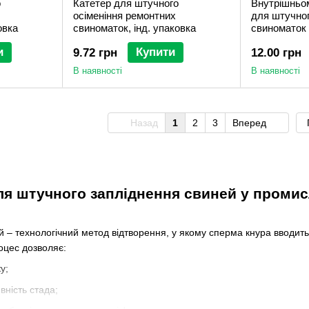
о
Катетер для штучного
Внутрішньо
осіменіння ремонтних
для штучног
овка
свиноматок, інд. упаковка
свиноматок
и
Купити
9.72 грн
12.00 грн
В наявності
В наявності
Назад
1
2
3
Вперед
ля штучного запліднення свиней у пром
 – технологічний метод відтворення, у якому сперма кнура вводить
оцес дозволяє:
у;
вність стада;