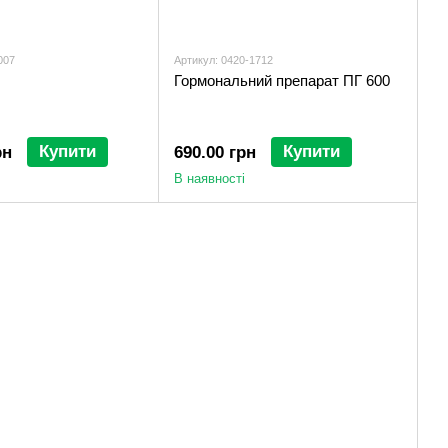
007
Артикул: 0420-1712
Гормональний препарат ПГ 600
Купити
Купити
рн
690.00 грн
В наявності