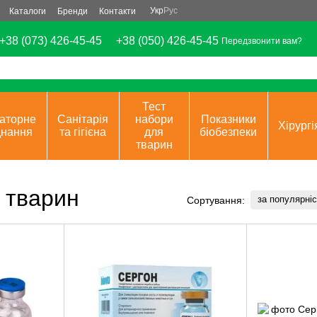
Укр
Рус
Каталоги
Бренди
Контакти
+38 (073) 426-45-45
+38 (050) 426-45-45
Передзвонити вам?
Тест
аторне
Санітарія
набори
Показники
Хірургі
днання
та гігієна
для
біобезпеки
тварин
 тварин
за популярні
Сортування: