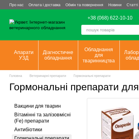
Перейти до основного контенту
Про нас
Оплата і доставка
Обмін та повернення
Новини
Статті
+38 (068) 622-10-10
Обладнання
Апарати
Діагностичне
Лабор
для
УЗД
обладнання
обла
тваринництва
Головна
Ветеринарні препарати
Гормональні препарати
Гормональні препарати для
Вакцини для тварин
Вітамінні та залізовмісні
(Fe) препарати
Антибіотики
Гормональні препарати