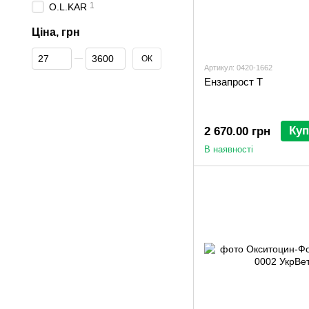
1
O.L.KAR
Ціна, грн
Від Ціна, грн
До Ціна, грн
ОК
Артикул: 0420-1662
Ензапрост Т
Куп
2 670.00 грн
В наявності