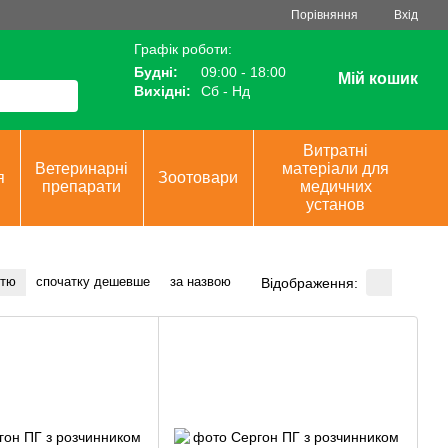
Порівняння
Вхід
Графік роботи:
Будні:
09:00 - 18:00
Мій кошик
Вихідні:
Сб - Нд
Витратні
Ветеринарні
матеріали для
я
Зоотовари
препарати
медичних
установ
стю
спочатку дешевше
за назвою
Відображення: