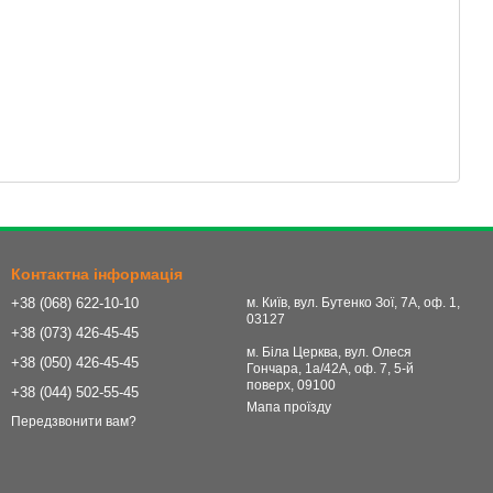
Контактна інформація
+38 (068) 622-10-10
м. Київ, вул. Бутенко Зої, 7А, оф. 1,
03127
+38 (073) 426-45-45
м. Біла Церква, вул. Олеся
+38 (050) 426-45-45
Гончара, 1а/42А, оф. 7, 5-й
поверх, 09100
+38 (044) 502-55-45
Мапа проїзду
Передзвонити вам?