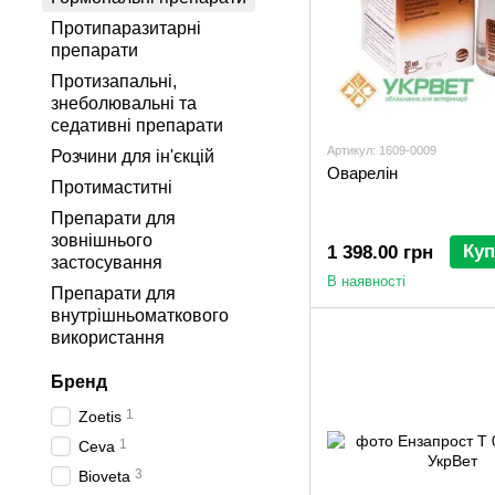
Протипаразитарні
препарати
Протизапальні,
знеболювальні та
седативні препарати
Артикул: 1609-0009
Розчини для ін'єкцій
Оварелін
Протимаститні
Препарати для
зовнішнього
Куп
1 398.00 грн
застосування
В наявності
Препарати для
внутрішньоматкового
використання
Бренд
1
Zoetis
1
Ceva
3
Bioveta