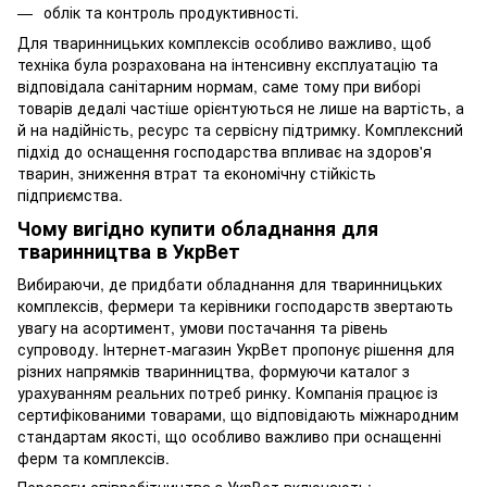
облік та контроль продуктивності.
Для тваринницьких комплексів особливо важливо, щоб
техніка була розрахована на інтенсивну експлуатацію та
відповідала санітарним нормам, саме тому при виборі
товарів дедалі частіше орієнтуються не лише на вартість, а
й на надійність, ресурс та сервісну підтримку. Комплексний
підхід до оснащення господарства впливає на здоров'я
тварин, зниження втрат та економічну стійкість
підприємства.
Чому вигідно купити обладнання для
тваринництва в УкрВет
Вибираючи, де придбати обладнання для тваринницьких
комплексів, фермери та керівники господарств звертають
увагу на асортимент, умови постачання та рівень
супроводу. Інтернет-магазин УкрВет пропонує рішення для
різних напрямків тваринництва, формуючи каталог з
урахуванням реальних потреб ринку. Компанія працює із
сертифікованими товарами, що відповідають міжнародним
стандартам якості, що особливо важливо при оснащенні
ферм та комплексів.
Переваги співробітництва з УкрВет включають: