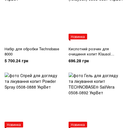
Новинка
Набір для обробки Technobase
Кислотний розчин для
8000
очищення копит Klausol
(Клаусол)
5 700.24 грн
696.28 грн
Новинка
Новинка