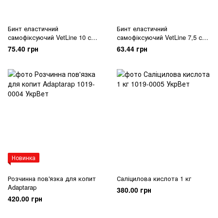
Бинт еластичний
Бинт еластичний
самофіксуючий VetLine 10 см х
самофіксуючий VetLine 7,5 см
4.5 м
х 4.5 м
75.40 грн
63.44 грн
Новинка
Розчинна пов'язка для копит
Саліцилова кислота 1 кг
Adaptarap
380.00 грн
420.00 грн