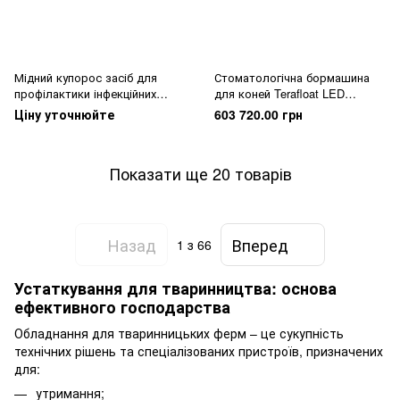
Мідний купорос засіб для
Стоматологічна бормашина
профілактики інфекційних
для коней Terafloat LED
хвороб копит
Professional XS
Ціну уточнюйте
603 720.00 грн
Показати ще 20 товарів
Назад
Вперед
1
з 66
Устаткування для тваринництва: основа
ефективного господарства
Обладнання для тваринницьких ферм – це сукупність
технічних рішень та спеціалізованих пристроїв, призначених
для:
утримання;