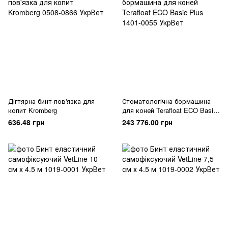
Дігтярна бинт-пов'язка для
Стоматологічна бормашина
копит Kromberg
для коней Terafloat ECO Basic
Plus
636.48 грн
243 776.00 грн