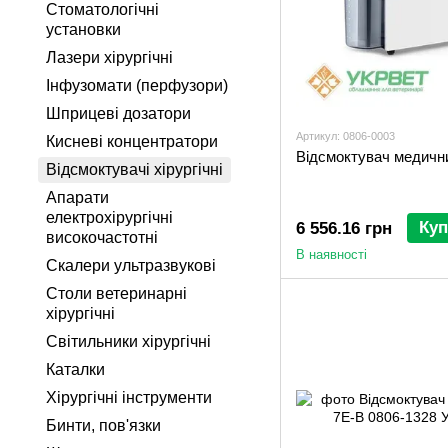
Стоматологічні
установки
Лазери хірургічні
Інфузомати (перфузори)
Шприцеві дозатори
Артикул: 0806-0003
Кисневі концентратори
Відсмоктувач медичн
Відсмоктувачі хірургічні
Апарати
електрохірургічні
Куп
6 556.16 грн
високочастотні
В наявності
Скалери ультразвукові
Столи ветеринарні
хірургічні
Світильники хірургічні
Каталки
Хірургічні інструменти
Бинти, пов'язки