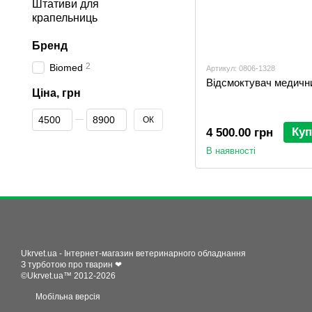
Штативи для
крапельниць
Бренд
2
Biomed
Артикул: 0806-1328
Відсмоктувач медичн
Ціна, грн
Від Ціна, грн
До Ціна, грн
ОК
Куп
4 500.00 грн
В наявності
Ukrvet.ua - Інтернет-магазин ветеринарного обладнання
З турботою про тварин ❤
©Ukrvet.ua™ 2012-2026
Мобільна версія