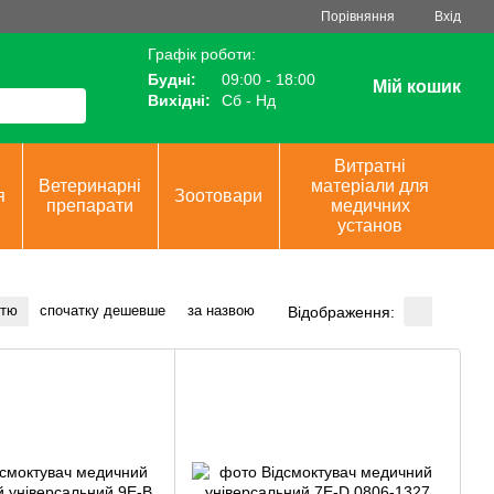
Порівняння
Вхід
Графік роботи:
Будні:
09:00 - 18:00
Мій кошик
Вихідні:
Сб - Нд
Витратні
Ветеринарні
матеріали для
я
Зоотовари
препарати
медичних
установ
стю
спочатку дешевше
за назвою
Відображення: