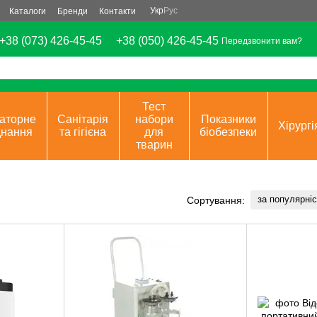
Укр
Рус
Каталоги
Бренди
Контакти
+38 (073) 426-45-45
+38 (050) 426-45-45
Передзвонити вам?
Тест
аторне
Санітарія
набори
Показники
Хірургі
днання
та гігієна
для
біобезпеки
тварин
за популярні
Сортування: