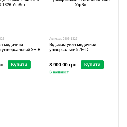
326
Артикул: 0806-1327
ач медичний
Відсмоктувач медичний
 універсальний 9Е-В
універсальний 7Е-D
Купити
Купити
рн
8 900.00 грн
В наявності