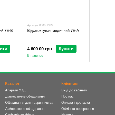
Артикул: 0806-1329
ий 7Е-B
Відсмоктувач медичний 7Е-А
ити
Купити
4 600.00 грн
В наявності
Каталог
Клієнтам
Апарати УЗД
Вхід до кабінету
Діагностичне обладнання
Про нас
Обладнання для тваринництва
Оплата і доставка
Лабораторне обладнання
Обмін та повернення
Санітарія та гігієна
Новини