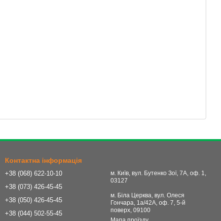
Контактна інформація
+38 (068) 622-10-10
м. Київ, вул. Бутенко Зої, 7А, оф. 1,
03127
+38 (073) 426-45-45
м. Біла Церква, вул. Олеся
+38 (050) 426-45-45
Гончара, 1а/42А, оф. 7, 5-й
поверх, 09100
+38 (044) 502-55-45
Мапа проїзду