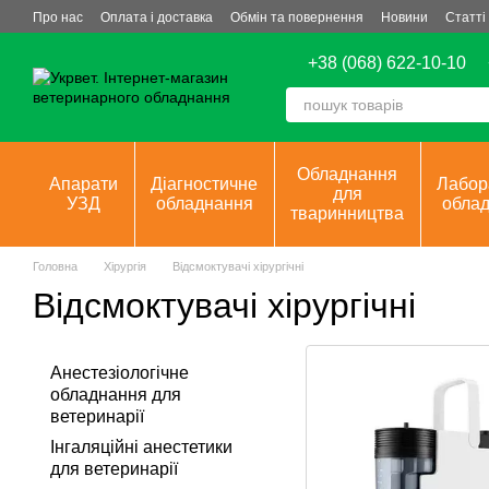
Перейти до основного контенту
Про нас
Оплата і доставка
Обмін та повернення
Новини
Статті
+38 (068) 622-10-10
Обладнання
Апарати
Діагностичне
Лабор
для
УЗД
обладнання
обла
тваринництва
Головна
Хірургія
Відсмоктувачі хірургічні
Відсмоктувачі хірургічні
Анестезіологічне
обладнання для
ветеринарії
Інгаляційні анестетики
для ветеринарії