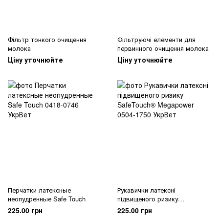
Фільтр тонкого очищення
Фільтруючі елементи для
молока
первинного очищення молока
Ціну уточнюйте
Ціну уточнюйте
Перчатки латексные
Рукавички латексні
неопудренные Safe Touch
підвищеного ризику
SafeTouch® Megapower
225.00 грн
225.00 грн