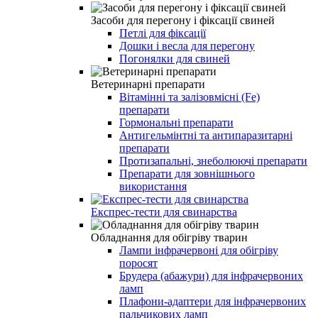
Засоби для перегону і фіксації свиней
Петлі для фіксації
Дошки і весла для перегону
Погонялки для свиней
Ветеринарні препарати
Вітамінні та залізовмісні (Fe)
препарати
Гормональні препарати
Антигельмінтні та антипаразитарні
препарати
Протизапальні, знеболюючі препарати
Препарати для зовнішнього
використання
Експрес-тести для свинарства
Обладнання для обігріву тварин
Лампи інфрачервоні для обігріву
поросят
Брудера (абажури) для інфрачервоних
ламп
Плафони-адаптери для інфрачервоних
пальчикових ламп