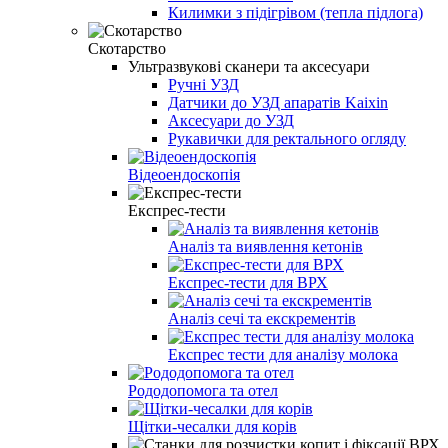
Килимки з підігрівом (тепла підлога)
Скотарство
Ультразвукові сканери та аксесуари
Ручні УЗД
Датчики до УЗД апаратів Kaixin
Аксесуари до УЗД
Рукавички для ректального огляду
Відеоендоскопія
Експрес-тести
Аналіз та виявлення кетонів
Експрес-тести для ВРХ
Аналіз сечі та екскрементів
Експрес тести для аналізу молока
Рододопомога та отел
Щітки-чесалки для корів