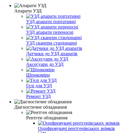
Апарати УЗД
УЗД апарати портативні
УЗД апарати переносні
УЗД сканери стаціонарні
Датчики до УЗД апаратів
Аксесуари до УЗД
Шпикоміри
Гелі для УЗД
Ремонт УЗД
Діагностичне обладнання
Рентген обладнання
Оцифровувачі рентгенівських знімків