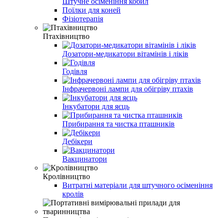
Штучне осіменіння кобил
Поїлки для коней
Фізіотерапія
Птахівництво
Дозатори-медикатори вітамінів і ліків
Годівля
Інфрачервоні лампи для обігріву птахів
Інкубатори для яєць
Прибирання та чистка пташників
Дебікери
Вакцинатори
Кролівництво
Витратні матеріали для штучного осіменіння
кролів