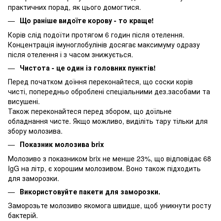
практичних порад, як цього домогтися.
Що раніше видоїте корову - то краще!
Корів слід подоїти протягом 6 годин після отелення.
Концентрація імуноглобулінів досягає максимуму одразу
після отелення і з часом знижується.
Чистота - це один із головних пунктів!
Перед початком доїння переконайтеся, що соски корів
чисті, попередньо оброблені спеціальними дез.засобами та
висушені.
Також переконайтеся перед збором, що доїльне
обладнання чисте. Якщо можливо, виділіть тару тільки для
збору молозива.
Показник молозива brix
Молозиво з показником brix не менше 23%, що відповідає 68
IgG на літр, є хорошим молозивом. Воно також підходить
для заморозки.
Використовуйте пакети для заморозки.
Заморозьте молозиво якомога швидше, щоб уникнути росту
бактерій.