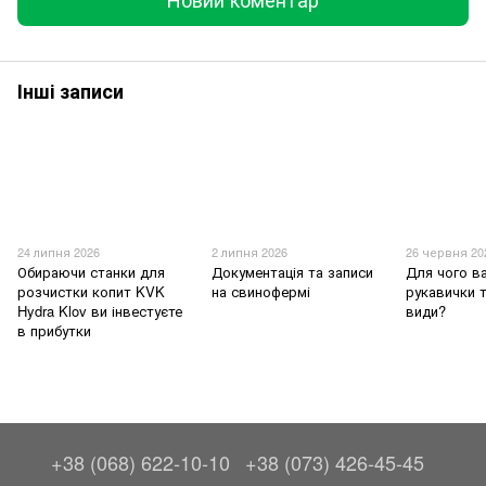
Інші записи
24 липня 2026
2 липня 2026
26 червня 20
Обираючи станки для
Документація та записи
Для чого в
розчистки копит KVK
на свинофермі
рукавички т
Hydra Klov ви інвестуєте
види?
в прибутки
+38 (068) 622-10-10
+38 (073) 426-45-45