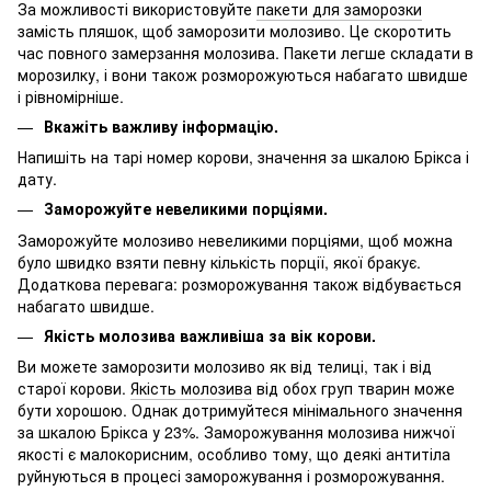
За можливості використовуйте
пакети для заморозки
замість пляшок, щоб заморозити молозиво. Це скоротить
час повного замерзання молозива. Пакети легше складати в
морозилку, і вони також розморожуються набагато швидше
і рівномірніше.
Вкажіть важливу інформацію.
Напишіть на тарі номер корови, значення за шкалою Брікса і
дату.
Заморожуйте невеликими порціями.
Заморожуйте молозиво невеликими порціями, щоб можна
було швидко взяти певну кількість порції, якої бракує.
Додаткова перевага: розморожування також відбувається
набагато швидше.
Якість молозива важливіша за вік корови.
Ви можете заморозити молозиво як від телиці, так і від
старої корови.
Якість молозива
від обох груп тварин може
бути хорошою. Однак дотримуйтеся мінімального значення
за шкалою Брікса у 23%. Заморожування молозива нижчої
якості є малокорисним, особливо тому, що деякі антитіла
руйнуються в процесі заморожування і розморожування.