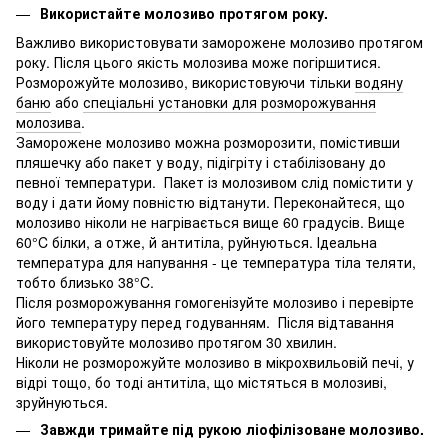
Використайте молозиво протягом року.
Важливо використовувати заморожене молозиво протягом
року. Після цього якість молозива може погіршитися.
Розморожуйте молозиво, використовуючи тільки
водяну
баню
або
спеціальні установки для розморожування
молозива
.
Заморожене молозиво можна розморозити, помістивши
пляшечку або пакет у воду, підігріту і стабілізовану до
певної температури. Пакет із молозивом слід помістити у
воду і дати йому повністю відтанути. Переконайтеся, що
молозиво ніколи не нагрівається вище 60 градусів. Вище
60°C білки, а отже, й антитіла, руйнуються. Ідеальна
температура для напування - це температура тіла теляти,
тобто близько 38°C.
Після розморожування гомогенізуйте молозиво і перевірте
його температуру перед годуванням. Після відтавання
використовуйте молозиво протягом 30 хвилин.
Ніколи не розморожуйте молозиво в мікрохвильовій печі, у
відрі тощо, бо тоді антитіла, що містяться в молозиві,
зруйнуються.
Завжди тримайте під рукою ліофілізоване молозиво.