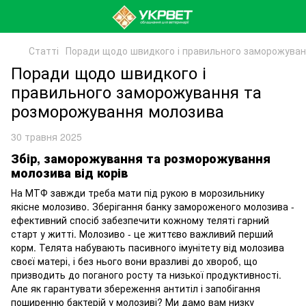
Статті
Поради щодо швидкого і правильного заморожува
Поради щодо швидкого і
правильного заморожування та
розморожування молозива
30 травня 2025
Збір, заморожування та розморожування
молозива від корів
На МТФ завжди треба мати під рукою в морозильнику
якісне молозиво. Зберігання банку замороженого молозива -
ефективний спосіб забезпечити кожному теляті гарний
старт у житті. Молозиво - це життєво важливий перший
корм. Телята набувають пасивного імунітету від молозива
своєї матері, і без нього вони вразливі до хвороб, що
призводить до поганого росту та низької продуктивності.
Але як гарантувати збереження антитіл і запобігання
поширенню бактерій у молозиві? Ми дамо вам низку