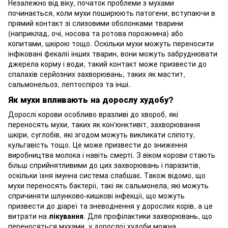
Незалежно від віку, початок проблеми з мухами
починається, коли мухи поширюють патогени, вступаючи в
прямий контакт зі слизовими оболонками тварини
(наприклад, очі, носова та ротова порожнина) або
копитами, шкірою тощо. Оскільки мухи можуть переносити
інфіковані фекалії інших тварин, вони можуть забруднювати
джерела корму і води, такий контакт може призвести до
спалахів серйозних захворювань, таких як мастит,
сальмонельоз, лептоспіроз та інші.
Як мухи впливають на дорослу худобу?
Дорослі корови особливо вразливі до хвороб, які
переносять мухи, таких як кон'юнктивіт, захворювання
шкіри, суглобів, які згодом можуть викликати сліпоту,
кульгавість тощо. Це може призвести до зниження
виробництва молока і навіть смерті. З віком корови стають
більш сприйнятливими до цих захворювань і паразитів,
оскільки їхня імунна система слабшає. Також відомо, що
мухи переносять бактерії, такі як сальмонела, які можуть
спричиняти шлунково-кишкові інфекції, що можуть
призвести до діареї та зневоднення у дорослих корів, а це
витрати на
лікування
. Для профілактики захворювань, що
переносяться мухами, у дорослої худоби можна