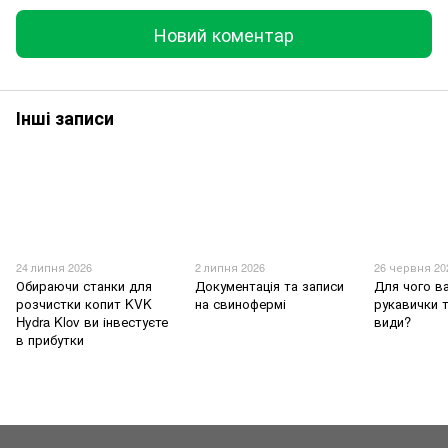
Новий коментар
Інші записи
24 липня 2026
2 липня 2026
26 червня 20
Обираючи станки для
Документація та записи
Для чого в
розчистки копит KVK
на свинофермі
рукавички т
Hydra Klov ви інвестуєте
види?
в прибутки