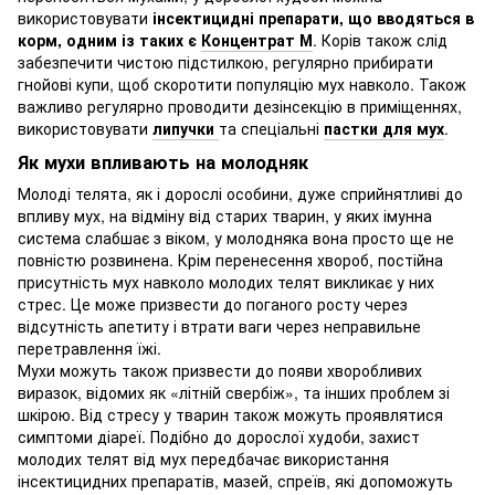
використовувати
інсектицидні препарати, що вводяться в
корм, одним із таких є
Концентрат М
. Корів також слід
забезпечити чистою підстилкою, регулярно прибирати
гнойові купи, щоб скоротити популяцію мух навколо. Також
важливо регулярно проводити дезінсекцію в приміщеннях,
використовувати
липучки
та спеціальні
пастки для мух
.
Як мухи впливають на молодняк
Молоді телята, як і дорослі особини, дуже сприйнятливі до
впливу мух, на відміну від старих тварин, у яких імунна
система слабшає з віком, у молодняка вона просто ще не
повністю розвинена. Крім перенесення хвороб, постійна
присутність мух навколо молодих телят викликає у них
стрес. Це може призвести до поганого росту через
відсутність апетиту і втрати ваги через неправильне
перетравлення їжі.
Мухи можуть також призвести до появи хворобливих
виразок, відомих як «літній свербіж», та інших проблем зі
шкірою. Від стресу у тварин також можуть проявлятися
симптоми діареї. Подібно до дорослої худоби, захист
молодих телят від мух передбачає використання
інсектицидних препаратів, мазей, спреїв, які допоможуть