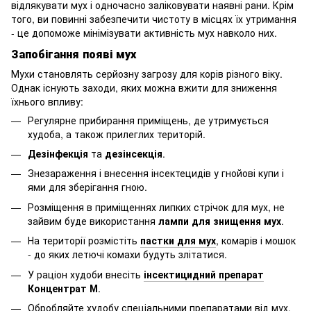
відлякувати мух і одночасно заліковувати наявні рани. Крім
того, ви повинні забезпечити чистоту в місцях їх утримання
- це допоможе мінімізувати активність мух навколо них.
Запобігання появі мух
Мухи становлять серйозну загрозу для корів різного віку.
Однак існують заходи, яких можна вжити для зниження
їхнього впливу:
Регулярне прибирання приміщень, де утримується
худоба, а також прилеглих територій.
Дезінфекція
та
дезінсекція
.
Знезараження і внесення інсектецидів у гнойові купи і
ями для зберігання гною.
Розміщення в приміщеннях липких стрічок для мух, не
зайвим буде використання
лампи для знищення мух
.
На території розмістіть
пастки для мух
, комарів і мошок
- до яких летючі комахи будуть злітатися.
У раціон худоби внесіть
інсектицидний препарат
Концентрат М
.
Обробляйте худобу спеціальними препаратами від мух,