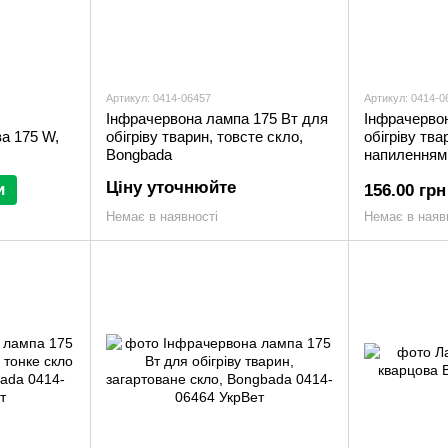
Артикул: 0414-06457
Артикул: 0414-0
Інфрачервона лампа 175 Вт для
Інфрачерво
ва 175 W,
обігріву тварин, товсте скло,
обігріву тва
Bongbada
напиленням
Ціну уточнюйте
и
156.00 грн
Немає в наявності
Немає в наяв