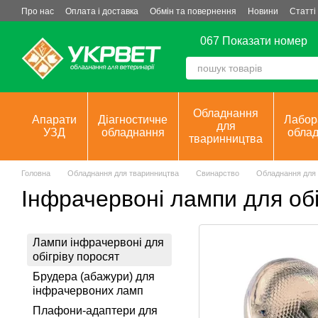
Перейти до основного контенту
Про нас
Оплата і доставка
Обмін та повернення
Новини
Статті
067 Показати номер
Обладнання
Апарати
Діагностичне
Лабор
для
УЗД
обладнання
обла
тваринництва
Головна
Обладнання для тваринництва
Свинарство
Обладнання для о
Інфрачервоні лампи для обі
Лампи інфрачервоні для
обігріву поросят
Брудера (абажури) для
інфрачервоних ламп
Плафони-адаптери для