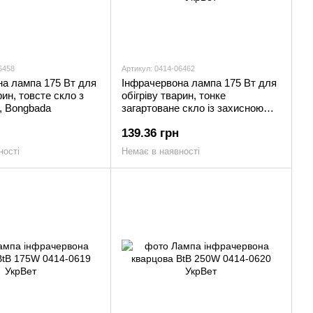
6458
Артикул: 0414-06462
на лампа 175 Вт для
Інфрачервона лампа 175 Вт для
рин, товсте скло з
обігріву тварин, тонке
, Bongbada
загартоване скло із захисною
плівкою, Bongbada
139.36 грн
ності
Немає в наявності