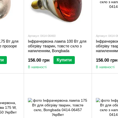
Артикул: 0414-06460
Артикул: 0414-0
175 Вт для
Інфрачервона лампа 100 Вт для
Інфрачерво
те прозоре
обігріву тварин, товсте скло з
обігріву тва
напиленням, Bongbada
напиленням
ти
Купити
156.00 грн
156.00 грн
В наявності
В наявності