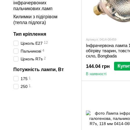
інфрачервоних
пальчикових ламп
Килимки з підігрівом
(тепла підлога)
Тип кріплення
Артикул: 0414-06459
12
Цоколь Е27
Інфрачервона лампа 
обігріву тварин, товс
4
Пальчикові
скло, Bongbada
2
Цоколь R7s
Купи
144.04 грн
Потужність лампи, Вт
В наявності
1
175
1
250