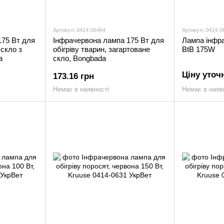
Артикул: 0414-06464
Артикул: 0414-0
175 Вт для
Інфрачервона лампа 175 Вт для
Лампа інфр
 скло з
обігріву тварин, загартоване
BtB 175W
a
скло, Bongbada
Ціну уточ
173.16 грн
Немає в наявності
Немає в наяв