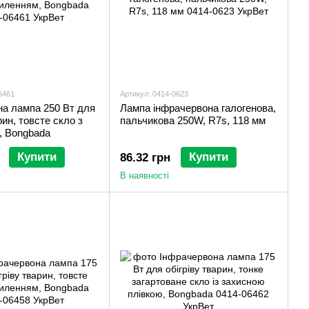
6461
Артикул: 0414-0623
на лампа 250 Вт для
Лампа інфрачервона галогенова,
рин, товсте скло з
пальчикова 250W, R7s, 118 мм
, Bongbada
Купити
Купити
86.32 грн
В наявності