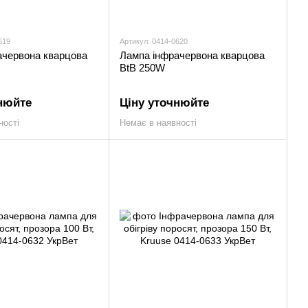
619
Артикул: 0414-0620
ачервона кварцова
Лампа інфрачервона кварцова
BtB 250W
нюйте
Ціну уточнюйте
ності
Немає в наявності