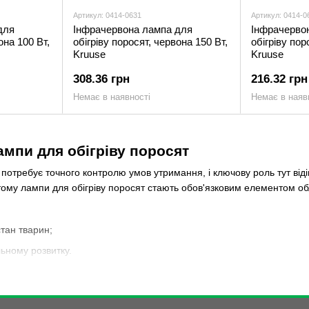
Артикул: 0414-0631
Артикул: 0414-0
для
Інфрачервона лампа для
Інфрачерво
она 100 Вт,
обігріву поросят, червона 150 Вт,
обігріву пор
Kruuse
Kruuse
308.36 грн
216.32 грн
Немає в наявності
Немає в наяв
ампи для обігріву поросят
потребує точного контролю умов утримання, і ключову роль тут віді
тому лампи для обігріву поросят стають обов'язковим елементом о
тан тварин;
льному розвитку.
обігріву поросят створює локальну зону комфорту без перегріву 
 до тварин, забезпечуючи рівномірне прогрівання.
ет представлені продажі рішень, які підходять як для невеликих госп