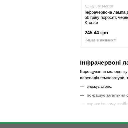
Артикул: 0414-0630
Інфрачервона лампа 
обігріву поросят, черв
Kruuse
245.44 грн
Немає в наявності
Інфрачервоні л
Вирощування молодняку ​​
перепадів температури, 
знижує стрес;
покращує загальний с
сприяє їхньому стабі
Інфрачервона лампа для 
надходить безпосередньо
В інтернет-магазині УкрВ