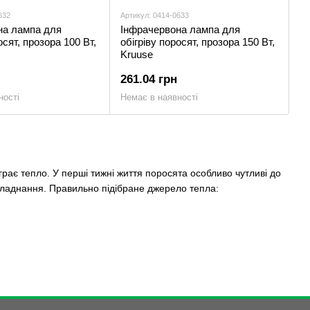
632
Артикул: 0414-0633
на лампа для
Інфрачервона лампа для
осят, прозора 100 Вт,
обігріву поросят, прозора 150 Вт,
Kruuse
261.04 грн
ності
Немає в наявності
грає тепло. У перші тижні життя поросята особливо чутливі до
бладнання. Правильно підібране джерело тепла:
приміщення. За рахунок спрямованого випромінювання тепло
одарств, так і для великих ферм. У каталозі можна підібрати