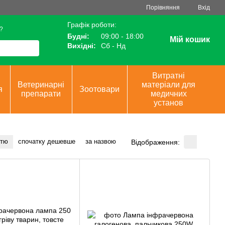
Порівняння
Вхід
Графік роботи:
?
Будні:
09:00 - 18:00
Мій кошик
Вихідні:
Сб - Нд
Витратні
Ветеринарні
матеріали для
я
Зоотовари
препарати
медичних
установ
стю
спочатку дешевше
за назвою
Відображення: