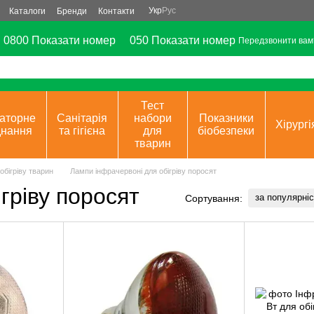
Укр
Рус
Каталоги
Бренди
Контакти
0800 Показати номер
050 Показати номер
Передзвонити вам
Тест
аторне
Санітарія
набори
Показники
Хірургі
днання
та гігієна
для
біобезпеки
тварин
бігріву тварин
Лампи інфрачервоні для обігріву поросят
гріву поросят
за популярні
Сортування: