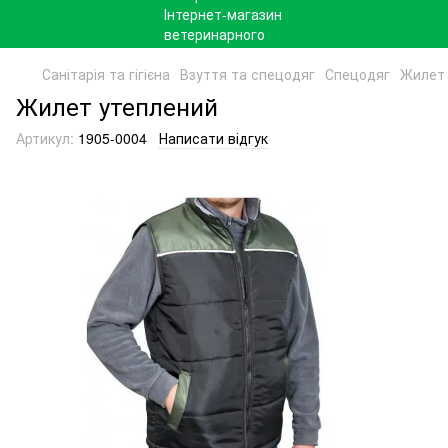
Санітарія та гігієна
Взуття та спецодяг
Спецодяг
Жилет 
Жилет утеплений
Артикул:
1905-0004
Написати відгук