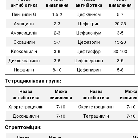
антибіотика
виявлення
антибіотика
виявлення
Пеніцилін G
1.5-2
Цефквином
5-7
Ампіцилін
2-3
Цефотрин
20-25
Амоксицилін
2-3
Цефалоніум
3-5
Оксацилін
5-7
Цефазолін
15-20
Клоксацилін
3-6
Цефтиофур
80-100
Диклоксацилін
3-6
Цефоперазон
3-5
Нафцилін
8-10
Цефапирин
5-8
Тетрациклінова група:
Назва
Межа
Назва
Межа
антибіотика
виявлення
антибіотика
виявлен
Хлортетрациклін
7-10
Окситетрациклін
7-10
Доксициклін
7-10
Тетрациклін
7-10
Стрептоміцин:
Назва
Межа
М