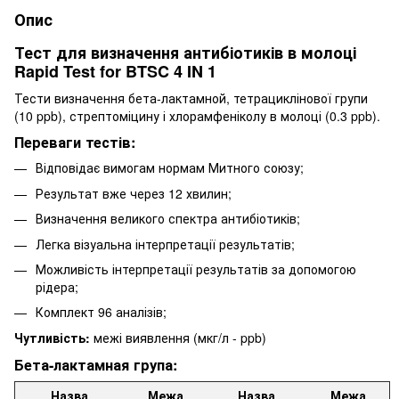
Опис
Тест для визначення антибіотиків в молоці
Rapid Test for BTSC 4 IN 1
Тести визначення бета-лактамной, тетрациклінової групи
(10 ppb), стрептоміцину і хлорамфеніколу в молоці (0.3 ppb).
Переваги тестів:
Відповідає вимогам нормам Митного союзу;
Результат вже через 12 хвилин;
Визначення великого спектра антибіотиків;
Легка візуальна інтерпретації результатів;
Можливість інтерпретації результатів за допомогою
рідера;
Комплект 96 аналізів;
Чутливість:
межі виявлення (мкг/л - ppb)
Бета-лактамная група:
Назва
Межа
Назва
Межа