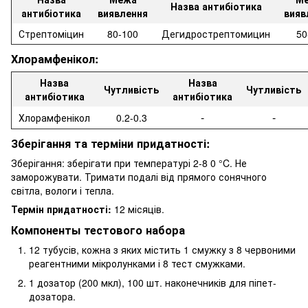
Назва антибіотика
антибіотика
виявлення
вияв
Стрептоміцин
80-100
Дегидрострептомицин
50
Хлорамфенікол:
Назва
Назва
Чутливість
Чутливість
антибіотика
антибіотика
-
-
Хлорамфенікол
0.2-0.3
Зберігання та терміни придатності:
Зберігання: зберігати при температурі 2-8 0 °C. Не
заморожувати. Тримати подалі від прямого сонячного
світла, вологи і тепла.
Термін придатності:
12 місяців.
Компоненты тестового набора
12 тубусів, кожна з яких містить 1 смужку з 8 червоними
реагентними мікролунками і 8 тест смужками.
1 дозатор (200 мкл), 100 шт. наконечників для піпет-
дозатора.