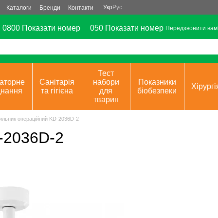
Укр
Рус
Каталоги
Бренди
Контакти
0800 Показати номер
050 Показати номер
Передзвонити вам
Тест
аторне
Санітарія
набори
Показники
Хірургі
днання
та гігієна
для
біобезпеки
тварин
ильник операційний KD-2036D-2
-2036D-2