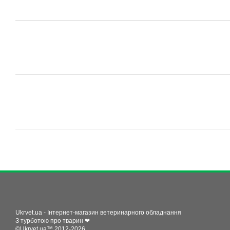
Ukrvet.ua - Інтернет-магазин ветеринарного обладнання
З турботою про тварин ❤
©Ukrvet.ua™ 2012-2026