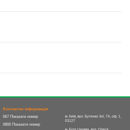
Контактна інформація
067 Показати номер
м. Київ, вул. Бутенко Зої, 7А, оф. 1,
03127
0800 Показати номер
м. Біла Церква, вул. Олеся