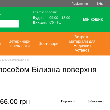
Порівняння
Вхід
Графік роботи:
?
Будні:
09:00 - 18:00
Мій кошик
Вихідні:
Сб - Нд
Витратні
Ветеринарні
матеріали для
я
Зоотовари
препарати
медичних
установ
м Білизна поверхня 1 л
способом Білизна поверхня
66.00 грн
Порівняти
В бажання