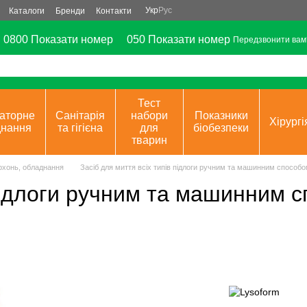
Укр
Рус
Каталоги
Бренди
Контакти
0800 Показати номер
050 Показати номер
Передзвонити вам
Тест
аторне
Санітарія
набори
Показники
Хірургі
днання
та гігієна
для
біобезпеки
тварин
рхонь, обладнання
Засіб для миття всіх типів підлоги ручним та машинним способо
 підлоги ручним та машинним 