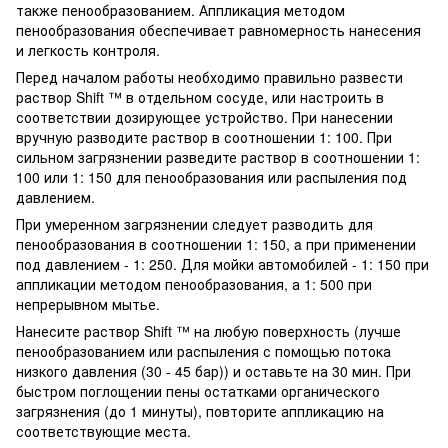
также пенообразованием. Аппликация методом
пенообразования обеспечивает равномерность нанесения
и легкость контроля.
Перед началом работы необходимо правильно развести
раствор Shift ™ в отдельном сосуде, или настроить в
соответствии дозирующее устройство. При нанесении
вручную разводите раствор в соотношении 1: 100. При
сильном загрязнении разведите раствор в соотношении 1:
100 или 1: 150 для пенообразования или распыления под
давлением.
При умеренном загрязнении следует разводить для
пенообразования в соотношении 1: 150, a при применении
под давлением - 1: 250. Для мойки автомобилей - 1: 150 при
аппликации методом пенообразования, а 1: 500 при
непрерывном мытье.
Нанесите раствор Shift ™ на любую поверхность (лучше
пенообразованием или распыления с помощью потока
низкого давления (30 - 45 бар)) и оставьте на 30 мин. При
быстром поглощении пены остатками органического
загрязнения (до 1 минуты), повторите аппликацию на
соответствующие места.