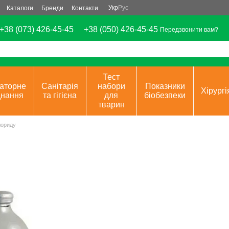
Укр
Рус
Каталоги
Бренди
Контакти
+38 (073) 426-45-45
+38 (050) 426-45-45
Передзвонити вам?
Тест
аторне
Санітарія
набори
Показники
Хірургі
днання
та гігієна
для
біобезпеки
тварин
лориду