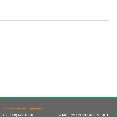
Контактна інформація
+38 (068) 622-10-10
м. Київ, вул. Бутенко Зої, 7А, оф. 1,