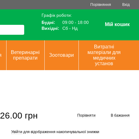
Порівняння
Вхід
Графік роботи:
Будні:
09:00 - 18:00
Мій кошик
Вихідні:
Сб - Нд
Витратні
Ветеринарні
матеріали для
я
Зоотовари
препарати
медичних
установ
26.00 грн
Порівняти
В бажання
Увійти
для відображення накопичувальної знижки
%