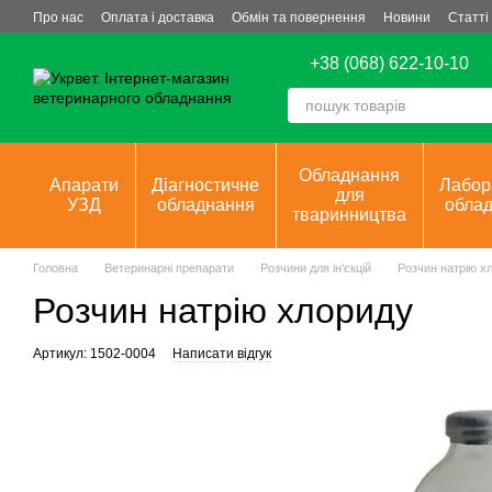
Перейти до основного контенту
Про нас
Оплата і доставка
Обмін та повернення
Новини
Статті
+38 (068) 622-10-10
Обладнання
Апарати
Діагностичне
Лабор
для
УЗД
обладнання
обла
тваринництва
Головна
Ветеринарні препарати
Розчини для ін'єкцій
Розчин натрію х
Розчин натрію хлориду
Артикул: 1502-0004
Написати відгук