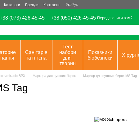
Укр
Рус
Каталоги
Бренди
Контакти
+38 (073) 426-45-45
+38 (050) 426-45-45
Передзвонити вам?
Тест
аторне
Санітарія
набори
Показники
Хірургі
днання
та гігієна
для
біобезпеки
тварин
ентифікація ВРХ
Маркера для вушних бирок
Маркер для вушних бирок MS Tag
MS Tag