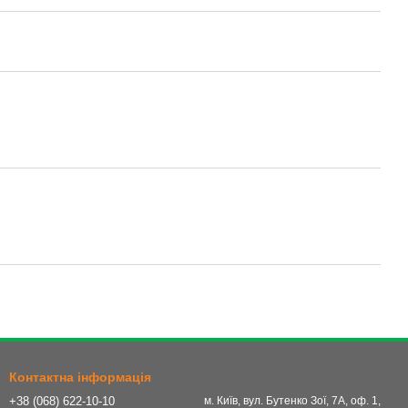
Контактна інформація
+38 (068) 622-10-10
м. Київ, вул. Бутенко Зої, 7А, оф. 1,