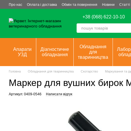
Перейти до основного контенту
Про нас
Оплата і доставка
Обмін та повернення
Новини
Статті
+38 (068) 622-10-10
Обладнання
Апарати
Діагностичне
Лабор
для
УЗД
обладнання
обла
тваринництва
Головна
Обладнання для тваринництва
Скотарство
Маркування та ід
Маркер для вушних бирок 
Артикул: 0409-0546
Написати відгук