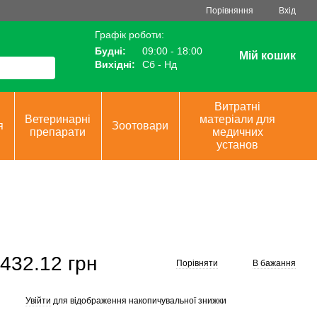
Порівняння
Вхід
Графік роботи:
Будні:
09:00 - 18:00
Мій кошик
Вихідні:
Сб - Нд
Витратні
Ветеринарні
матеріали для
я
Зоотовари
препарати
медичних
установ
432.12 грн
Порівняти
В бажання
Увійти
для відображення накопичувальної знижки
%