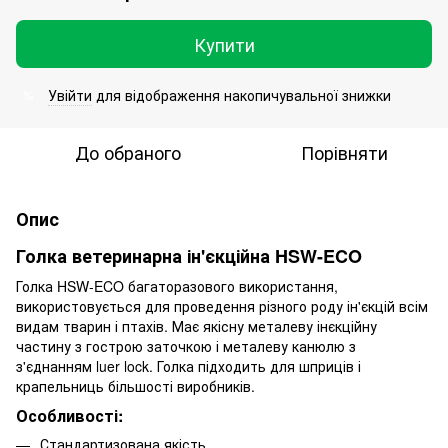
Купити
Увійти
для відображення накопичувальної знижки
%
До обраного
Порівняти
Опис
Голка ветеринарна ін'єкційна HSW-ECO
Голка HSW-ECO багаторазового використання,
використовується для проведення різного роду ін'єкцій всім
видам тварин і птахів. Має якісну металеву інєкційну
частину з гострою заточкою і металеву канюлю з
з'єднанням luer lock. Голка підходить для шприців і
крапельниць більшості виробників.
Особливості:
Стандартизована якість.