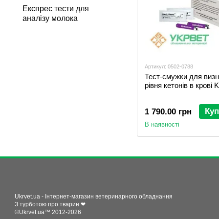
Експрес тести для
аналізу молока
Артикул: 0502-0788
Тест-смужки для виз
рівня кетонів в крові 
Куп
1 790.00 грн
В наявності
Ukrvet.ua - Інтернет-магазин ветеринарного обладнання
З турботою про тварин ❤
©Ukrvet.ua™ 2012-2026