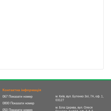
Контактна інформація
067 Показати номер
м. Київ, вул. Бутенко Зої, 7А, оф. 1,
03127
0800 Показати номер
м. Біла Церква, вул. Олеся
050 Показати номер