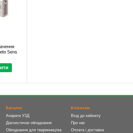
начення
Keto Sens
ити
Каталог
Клієнтам
Апарати УЗД
Вхід до кабінету
Діагностичне обладнання
Про нас
Обладнання для тваринництва
Оплата і доставка