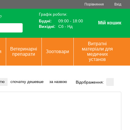
Порівняння
Вхід
Графік роботи:
?
Будні:
09:00 - 18:00
Мій кошик
Вихідні:
Сб - Нд
Витратні
Ветеринарні
матеріали для
я
Зоотовари
препарати
медичних
установ
стю
спочатку дешевше
за назвою
Відображення: