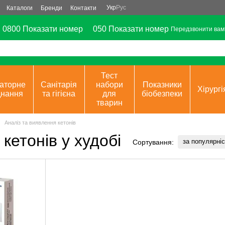
Укр
Рус
Каталоги
Бренди
Контакти
0800 Показати номер
050 Показати номер
Передзвонити вам
Тест
аторне
Санітарія
набори
Показники
Хірургі
днання
та гігієна
для
біобезпеки
тварин
Аналіз та виявлення кетонів
кетонів у худобі
за популярні
Сортування: