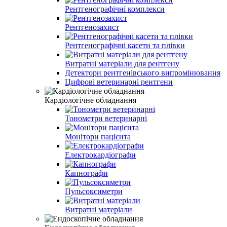
Рентгенографічні комплекси
Рентгенозахист
Рентгенографічні касети та плівки
Витратні матеріали для рентгену
Детектори рентгенівського випромінювання
Цифрові ветеринарні рентгени
Кардіологічне обладнання
Тонометри ветеринарні
Монітори пацієнта
Електрокардіографи
Капнографи
Пульсоксиметри
Витратні матеріали