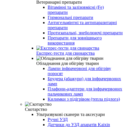
Ветеринарні препарати
Вітамінні та залізовмісні (Fe)
препарати
Гормональні препарати
Антигельмінтні та антипаразитарні
препарати
Протизапальні, знеболюючі препарати
Препарати для зовнішнього
використання
Експрес-тести для свинарства
Обладнання для обігріву тварин
Лампи інфрачервоні для обігріву
поросят
Брудера (абажури) для інфрачервоних
ламп
Плафони-адаптери для інфрачервоних
пальчикових ламп
Килимки з підігрівом (тепла підлога)
Скотарство
Ультразвукові сканери та аксесуари
Ручні УЗД
Датчики до УЗД апаратів Kaixin