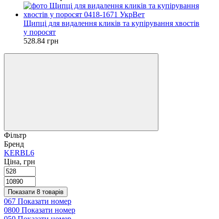
Щипці для видалення кликів та купірування хвостів
у поросят
528.84 грн
Фільтр
Бренд
KERBL
6
Ціна, грн
Показати 8 товарів
067 Показати номер
0800 Показати номер
050 Показати номер