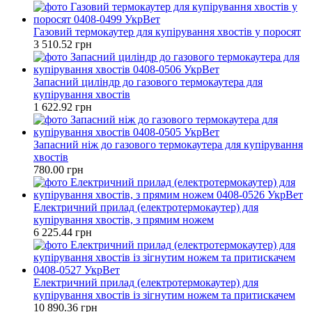
Газовий термокаутер для купірування хвостів у поросят
3 510.52 грн
Запасний циліндр до газового термокаутера для
купірування хвостів
1 622.92 грн
Запасний ніж до газового термокаутера для купірування
хвостів
780.00 грн
Електричний прилад (електротермокаутер) для
купірування хвостів, з прямим ножем
6 225.44 грн
Електричний прилад (електротермокаутер) для
купірування хвостів із зігнутим ножем та притискачем
10 890.36 грн