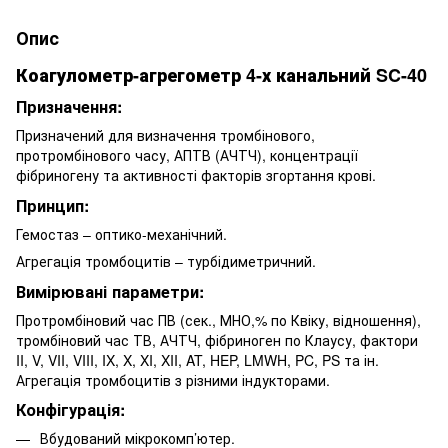
Опис
Коагулометр-агрегометр 4-х канальний SC-40
Призначення:
Призначений для визначення тромбінового,
протромбінового часу, АПТВ (АЧТЧ), концентрації
фібриногену та активності факторів згортання крові.
Принцип:
Гемостаз – оптико-механічний.
Агрегація тромбоцитів – турбідиметричний.
Вимірювані параметри:
Протромбіновий час ПВ (сек., МНО,% по Квіку, відношення),
тромбіновий час ТВ, АЧТЧ, фібриноген по Клаусу, фактори
II, V, VII, VIII, IX, X, XI, XII, AT, HEP, LMWH, PC, PS та ін.
Агрегація тромбоцитів з різними індукторами.
Конфігурація:
Вбудований мікрокомп’ютер.