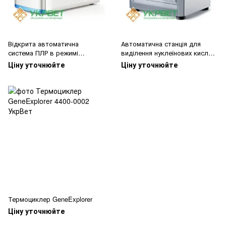
Відкрита автоматична
Автоматична станція для
система ПЛР в режимі
виділення нуклеїнових кислот
реального часу QuantGene
на 32 зразка GenePure Pro
Ціну уточнюйте
Ціну уточнюйте
9600
Термоциклер GeneExplorer
Ціну уточнюйте