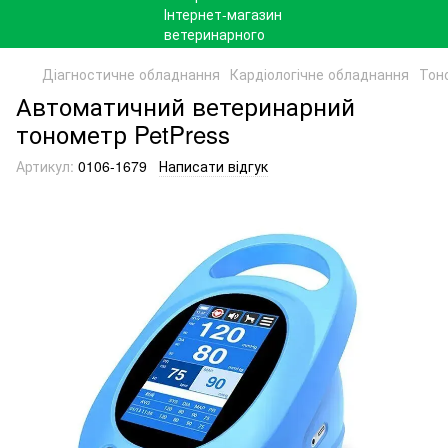
Діагностичне обладнання
Кардіологічне обладнання
Тон
Автоматичний ветеринарний
тонометр PetPress
Артикул:
0106-1679
Написати відгук