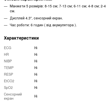
Манжети 5 розмірів: 8-15 см; 7-13 см; 6-11 см; 4-8 см; 2-4
см.
Дисплей 4.3", сенсорний екран.
Час роботи: 6 годин ( від акумулятора ).
Характеристики
ECG
Ні
HR
Ні
NIBP
Ні
TEMP
Ні
RESP
Ні
EtCO2
Ні
SpO2
Ні
Сенсорний
Ні
екран