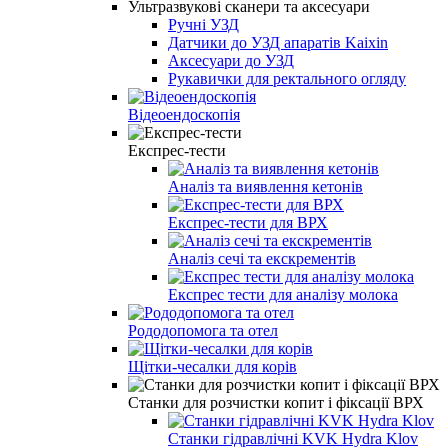
Ультразвукові сканери та аксесуари
Ручні УЗД
Датчики до УЗД апаратів Kaixin
Аксесуари до УЗД
Рукавички для ректального огляду
Відеоендоскопія
Експрес-тести
Аналіз та виявлення кетонів
Експрес-тести для ВРХ
Аналіз сечі та екскрементів
Експрес тести для аналізу молока
Рододопомога та отел
Щітки-чесалки для корів
Станки для розчистки копит і фіксації ВРХ
Станки гідравлічні KVK Hydra Klov