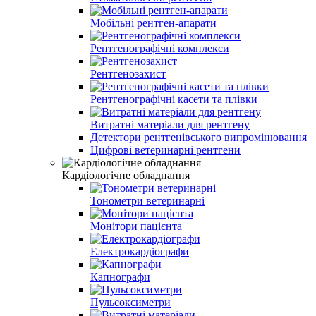
Мобільні рентген-апарати
Рентгенографічні комплекси
Рентгенозахист
Рентгенографічні касети та плівки
Витратні матеріали для рентгену
Детектори рентгенівського випромінювання
Цифрові ветеринарні рентгени
Кардіологічне обладнання
Тонометри ветеринарні
Монітори пацієнта
Електрокардіографи
Капнографи
Пульсоксиметри