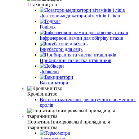
Птахівництво
Дозатори-медикатори вітамінів і ліків
Годівля
Інфрачервоні лампи для обігріву птахів
Інкубатори для яєць
Прибирання та чистка пташників
Дебікери
Вакцинатори
Кролівництво
Витратні матеріали для штучного осіменіння
кролів
Портативні вимірювальні прилади для
тваринництва
Термометри