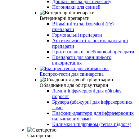
Дошки і весла для перегону
Погонялки для свиней
Ветеринарні препарати
Вітамінні та залізовмісні (Fe)
препарати
Гормональні препарати
Антигельмінтні та антипаразитарні
препарати
Протизапальні, знеболюючі препарати
Препарати для зовнішнього
використання
Експрес-тести для свинарства
Обладнання для обігріву тварин
Лампи інфрачервоні для обігріву
поросят
Брудера (абажури) для інфрачервоних
ламп
Плафони-адаптери для інфрачервоних
пальчикових ламп
Килимки з підігрівом (тепла підлога)
Скотарство