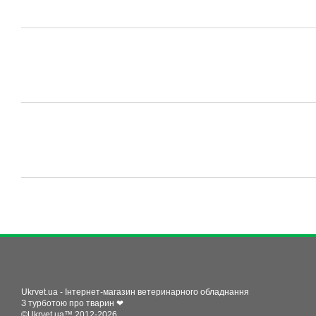
Ukrvet.ua - Інтернет-магазин ветеринарного обладнання
З турботою про тварин ❤
©Ukrvet.ua™ 2012-2026