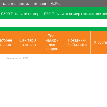
Укр
Рус
Каталоги
Бренди
Контакти
0800 Показати номер
050 Показати номер
Передзвонити вам
Тест
аторне
Санітарія
набори
Показники
Хірургі
днання
та гігієна
для
біобезпеки
тварин
Міні-распатор RM5