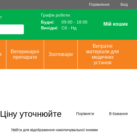
Порівняння
Вхід
Графік роботи:
?
Будні:
09:00 - 18:00
Мій кошик
Вихідні:
Сб - Нд
Витратні
Ветеринарні
матеріали для
я
Зоотовари
препарати
медичних
установ
Ціну уточнюйте
Порівняти
В бажання
Увійти
для відображення накопичувальної знижки
%