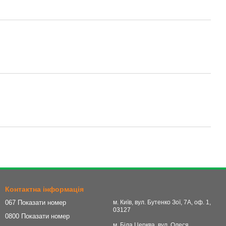
Контактна інформація
067 Показати номер
м. Київ, вул. Бутенко Зої, 7А, оф. 1,
03127
0800 Показати номер
м. Біла Церква, вул. Олеся