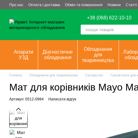
Перейти до основного контенту
Про нас
Оплата і доставка
Обмін та повернення
Новини
Статті
+38 (068) 622-10-10
Обладнання
Апарати
Діагностичне
Лабор
для
УЗД
обладнання
обла
тваринництва
Головна
Обладнання для тваринництва
Скотарство
Гумові мати для к
Мат для корівників Mayo Ma
Артикул: 0512-0984
Написати відгук