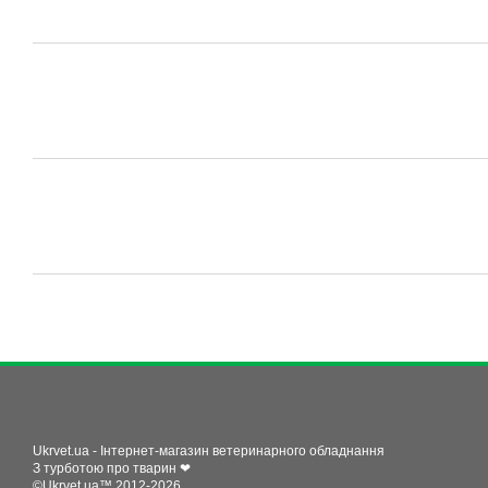
Ukrvet.ua - Інтернет-магазин ветеринарного обладнання
З турботою про тварин ❤
©Ukrvet.ua™ 2012-2026