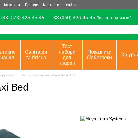
Укр
Рус
Каталоги
Бренди
Контакти
+38 (073) 426-45-45
+38 (050) 426-45-45
Передзвонити вам?
Тест
аторне
Санітарія
набори
Показники
Хірургі
днання
та гігієна
для
біобезпеки
тварин
орівників
Мат для корівників Mayo Maxi Bed
xi Bed