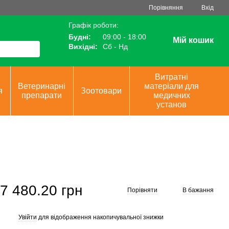
Порівняння
Вхід
Графік роботи:
Будні:
09:00 - 18:00
Мій кошик
Вихідні:
Сб - Нд
Витратні
Ветеринарні
матеріали для
я
Зоотовари
препарати
медичних
установ
7 480.20 грн
Порівняти
В бажання
Увійти
для відображення накопичувальної знижки
%