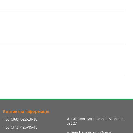
Контактна інформація
+38 (068) 622-10-10
м. Київ, вул. Бутенко Зої, 7А, оф. 1,
03127
+38 (073) 426-45-45
м. Біла Церква, вул. Олеся