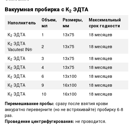
Вакуумная пробирка с К
ЭДТА
2
Объем
,
Размеры,
Максимальный
Наполнитель
мл
мм
срок годности
К
ЭДТА
1
13x75
18 месяцев
2
К
ЭДТА
2
2
13x75
18 месяцев
Vacutest IN®
К
ЭДТА
3
13x75
18 месяцев
2
К
ЭДТА
4
13x75
18 месяцев
2
К
ЭДТА
6
13x100
18 месяцев
2
К
ЭДТА
9
16x100
18 месяцев
2
К
ЭДТА
10
16x100
18 месяцев
2
Перемешивание пробы:
сразу после взятия крови
аккуратно переверните (но не встряхивайте) пробирку 6-8
раз.
Проведение центрифугирования:
не проводится.